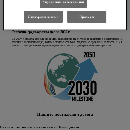
Управление на бисквитки
Отхвърлям всички
Приемам
Глобална средносрочна цел за 2030 г
До 2030 г. нашата цел е да завършим създаването на системи за събиране и рециклиране на
батерии в световен мащаб, както и създаването на 30 моделни съоръжения на място, с цел
подходящо обработване и рециклиране на излезли от употреба превозни средства.
Нашите постижения досега
Някои от световните постижения на Toyota досега