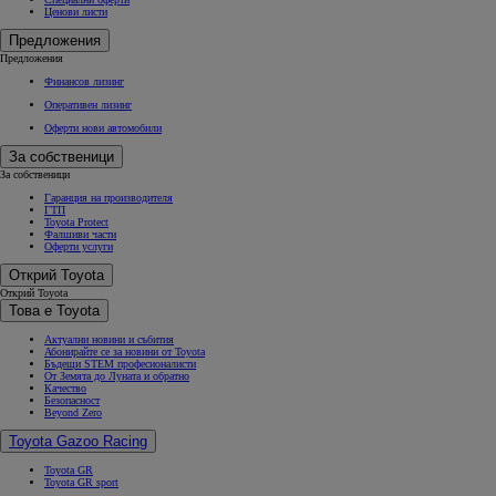
Ценови листи
Предложения
Предложения
Финансов лизинг
Оперативен лизинг
Оферти нови автомобили
За собственици
За собственици
Гаранция на производителя
ГТП
Toyota Protect
Фалшиви части
Оферти услуги
Открий Toyota
Открий Toyota
Това е Toyota
Актуални новини и събития
Абонирайте се за новини от Toyota
Бъдещи STEM професионалисти
От Земята до Луната и обратно
Качество
Безопасност
Beyond Zero
Toyota Gazoo Racing
Toyota GR
Toyota GR sport