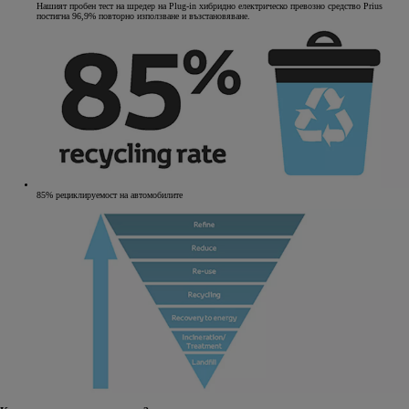
Нашият пробен тест на шредер на Plug-in хибридно електрическо превозно средство Prius
постигна 96,9% повторно използване и възстановяване.
85% рециклируемост на автомобилите