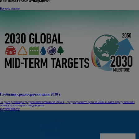
Как намаляваме отпадъците?
Научете повече
Глобални средносрочни цели 2030 г
За да се реализира предизвикателството за 2050 г., средносрочните цели за 2030 г. бяха определени въз
основа на ситуация и тенденциите.
Научете повече