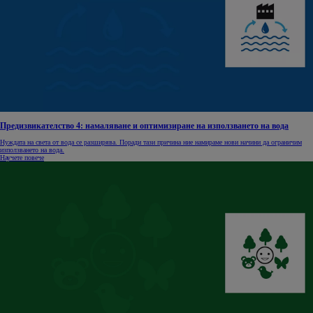
Предизвикателство 4: намаляване и оптимизиране на използването на вода
Нуждата на света от вода се разширява. Поради тази причина ние намираме нови начини да ограничим
използването на вода.
Научете повече