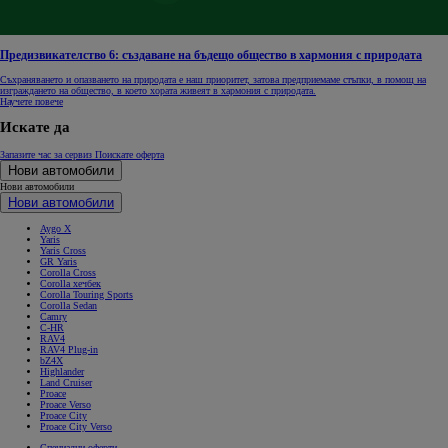
Предизвикателство 6: създаване на бъдещо общество в хармония с природата
Съхраняването и опазването на природата е наш приоритет, затова предприемаме стъпки, в помощ на
изграждането на общество, в което хората живеят в хармония с природата.
Научете повече
Искате да
Запазите час за сервиз
Поискате оферта
Нови автомобили
Нови автомобили
Нови автомобили
Aygo X
Yaris
Yaris Cross
GR Yaris
Corolla Cross
Corolla хечбек
Corolla Touring Sports
Corolla Sedan
Camry
C-HR
RAV4
RAV4 Plug-in
bZ4X
Highlander
Land Cruiser
Proace
Proace Verso
Proace City
Proace City Verso
Специални оферти