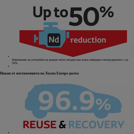
Намаляване на употребата на редкия метал неодим във всеки хибриден електродвигател с до
50%.
Някои от постиженията на Toyota Europe досега