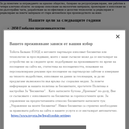
За да помогнем за изграждането на идеално общество, базирано на ресурси/рециклиране, ние работим в
четири ключови области: по-широко използване на екологични материали; проектиране и използване на
по-дълготрайни части, разработване на по-ефективни и цялостни технологии за рециклиране и
рециклиране на повече материали от стари автомобили при производството на нови.
Нашите цели за следващите години
2050 Глобално предизвикателство
Нашата цел е да насърчаваме в световен мащаб внедряването на технологии и системи за
обработка и рециклиране на излезли от употреба превозни средства.
Вашето преживяване зависи от вашия избор
Тойота Балканс ЕООД и неговите партньори използват бисквитки или
технологии за проследяване, които с ваше съгласие може да се инсталират на
устройство ви за следните цели: подобряване на преживяването по време на
посещение на сайта ни, статистика на посещаемостта, показване на
персонализирани реклами при посещение на партньорски сайтове и измерване
на тяхното въздействие, използване на данни за геолокация, за да ви
предлагаме възможности във връзка със социални медии. За повече
информация за нашата политика за бисквитките, прочетете Политика и
настройки За "Бисквитки". . Като натиснете бутона „Приемам“ по-долу, Вие
се съгласявате с използването на бисквитки за горепосочените цели. За
управление на предпочитанията относно бисквитките натиснете тук:
„Управление на моите бисквитки“. Някои бисквитки са стриктно необходими
за правилната работа на сайта и нашите услуги и се инсталират автоматично.
https://www.toyota.bg/legal/cookie-settings