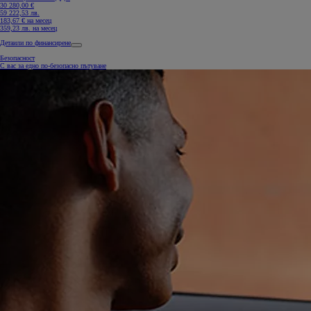
30 280,00 €
59 222,53 лв.
183,67 € на месец
359,23 лв. на месец
Детаили по финансирене
Безопасност
С вас за едно по-безопасно пътуване