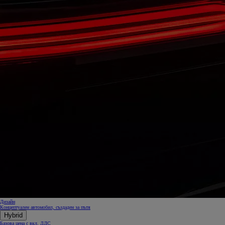
Дизайн
Концептуален автомобил, създаден за пътя
Hybrid
Базова цена с вкл. ДДС