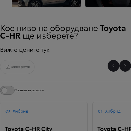
Екстериор
телско изживяване
Кое ниво на оборудване
Toyota
C-HR
ще изберете?
Вижте цените тук
Всички филтри
Плъзнет
Пл
Показване на разликите
Хибрид
Хибрид
Toyota C-HR City
Toyota C-HR