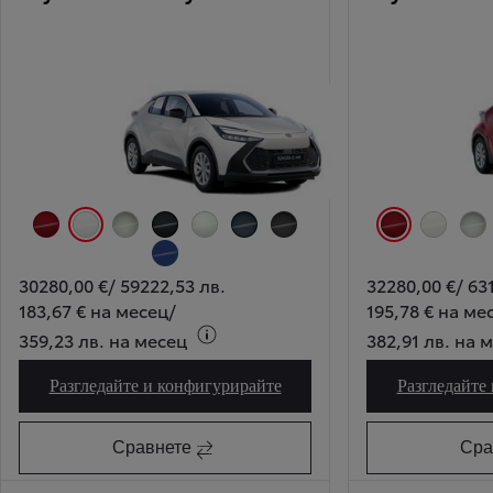
Огнено червен
Бял
Сребристо
Черно
Бяла перла
Синьозелено
Оловно сиво
Огнено червен
Бял
Сре
Тъмносин минерал
30280,00 €
/
59222,53 лв.
32280,00 €
/
631
183,67 € на месец
/
195,78 € на ме
359,23 лв. на месец
382,91 лв. на 
Разгледайте и конфигурирайте
Разгледайте
Toyota C-HR City
Сравнете
Сра