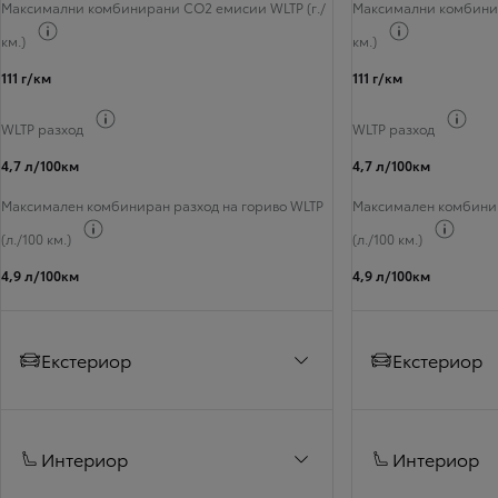
Максимални комбинирани CO2 емисии WLTP (г./
Максимални комбинир
Превключване на информацията за горивото
Превключван
км.)
км.)
111 г/км
111 г/км
Превключване на информацията за горивото
Пре
WLTP разход
WLTP разход
4,7 л/100км
4,7 л/100км
Максимален комбиниран разход на гориво WLTP
Максимален комбинир
Превключване на информацията за горивото
Превк
(л./100 км.)
(л./100 км.)
4,9 л/100км
4,9 л/100км
Екстериор
Екстериор
Интериор
Интериор