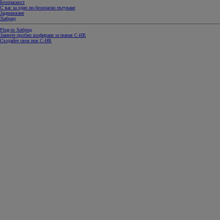
Безопасност
С вас за едно по-безопасно пътуване
Задвижване
Хибрид
Plug-in Хибрид
Заявете пробно шофиране за новия C-HR
Създайте своя нов C-HR