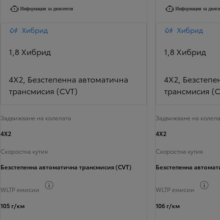
Информация за двигателя
Информация за двига
Хибрид
Хибрид
1,8 Хибрид
1,8 Хибрид
4X2, Безстепенна автоматична
4X2, Безстепе
трансмисия (CVT)
трансмисия (C
Задвижване на колелата
Задвижване на колела
4X2
4X2
Скоростна кутия
Скоростна кутия
Безстепенна автоматична трансмисия (CVT)
Безстепенна автомат
Превключване на информацията за горивото
Пр
WLTP емисии
WLTP емисии
105 г/км
106 г/км