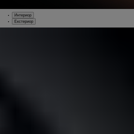
Интериор
Екстериор