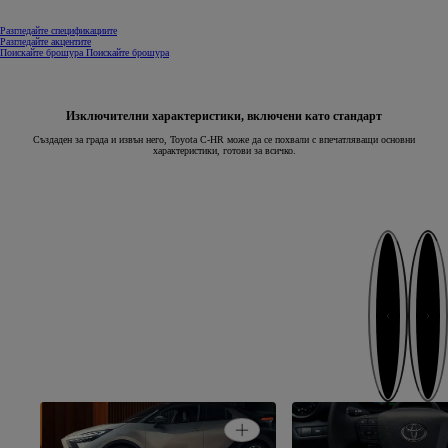
Разгледайте спецификациите
Разгледайте акцентите
Поискайте брошура
Поискайте брошура
Изключителни характеристики, включени като стандарт
Създаден за града и извън него, Toyota C-HR може да се похвали с впечатляващи основни
характеристики, готови за всичко.
Следващ
Предише
Персона-лизирано 
Open card