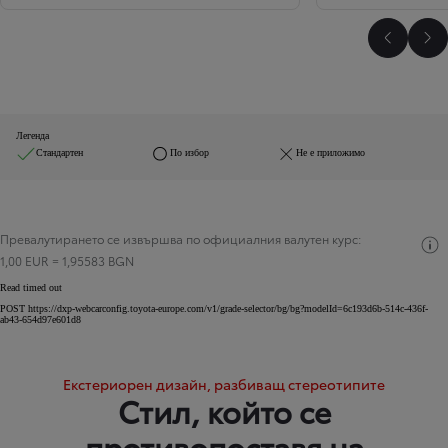
Плъзнет
Пл
Легенда
Стандартен
По избор
Не е приложимо
Превалутирането се извършва по официалния валутен курс:
1,00 EUR = 1,95583 BGN
Read timed out
POST https://dxp-webcarconfig.toyota-europe.com/v1/grade-selector/bg/bg?modelId=6c193d6b-514c-436f-
ab43-654d97e601d8
Екстериорен дизайн, разбиващ стереотипите
Стил, който се
противопоставя на