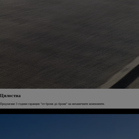
Цялостна
Предлагаме 3 години гаранция "от броня до броня" на механичните компоненти.
ОЧАКВАЙТЕ СКОРО