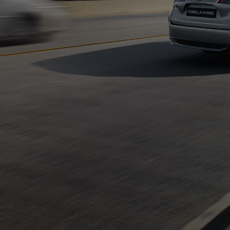
От
Или на лизинг / month
Toyota C-HR
Резервирай онлайн
HYBRID ELECTRIC & PLUG IN HYBRID ELECTRIC