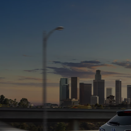
От
29 990
€
58 655,34
лв
. с ДДС
Corolla Touring Sports
Резервирай онлайн
HYBRID ELECTRIC