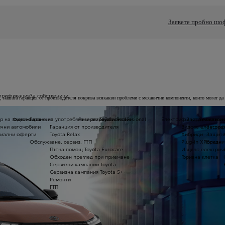
Заявете пробно шо
трификация
За собственици
е, нашата гаранция от производителя покрива всякакви проблеми с механични компоненти, които могат да
р на задвижване
Финансиране на употребявани автомобили
Гаранция
Резервирайте онлайн
Toyota Professional
Електрифицирани автом
Застраховане 
Части и
чни автомобили
Гаранция от производителя
Видове електри
Застра
иални оферти
Toyota Relax
Хибриди
Защите
Обслужване, сервиз, ГТП
Plug-in Хибриди
Полезни
Пътна помощ Toyota Eurocare
Изцяло електрич
Обходен преглед при приемане
Горивна клетка
Сервизни кампании Toyota
Сервизна кампания Toyota 5+
Ремонти
ГТП