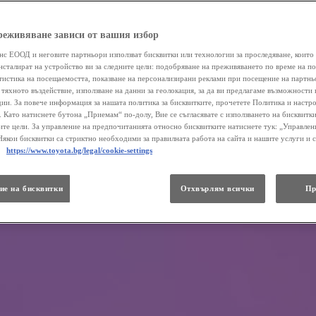
реживяване зависи от вашия избор
нс ЕООД и неговите партньори използват бисквитки или технологии за проследяване, които 
нсталират на устройство ви за следните цели: подобряване на преживяването по време на п
атистика на посещаемостта, показване на персонализирани реклами при посещение на партнь
 тяхното въздействие, използване на данни за геолокация, за да ви предлагаме възможности 
ии. За повече информация за нашата политика за бисквитките, прочетете Политика и настр
 . Като натиснете бутона „Приемам“ по-долу, Вие се съгласявате с използването на бисквитки
те цели. За управление на предпочитанията относно бисквитките натиснете тук: „Управлен
Някои бисквитки са стриктно необходими за правилната работа на сайта и нашите услуги и 
.
https://www.toyota.bg/legal/cookie-settings
ие на бисквитки
Отхвърлям всички
Пр