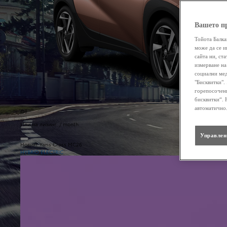
Вашето п
Тойота Балка
може да се и
сайта ни, ст
измерване на
социални мед
"Бисквитки".
горепосочени
бисквитки“. 
автоматично
От
Или на лизинг / month
Управлен
Новият Yaris Cross MC26
HYBRID ELECTRIC