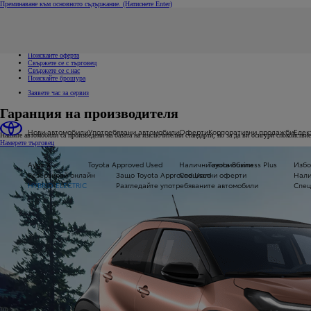
Преминаване към основното съдържание.
(Натиснете Enter)
Свържете се с нас
Кликнете за да затворите прозореца с бързи връзки
Връзки за бърз достъп
Заявете пробно шофиране
Поискайте оферта
Свържете се с търговец
Свържете се с нас
Поискайте брошура
Заявете час за сервиз
Гаранция на производителя
Нови автомобили
Употребявани автомобили
Оферти
Корпоративни продажби
Елек
Нашите автомобили са произведени на базата на изключителни стандарти, но за да ви осигури спокойстви
Намерете търговец
Aygo X
Toyota Approved Used
Налични автомобили
Toyota Business Plus
Избо
Резервирай онлайн
Защо Toyota Approved Used
Специални оферти
Нали
HYBRID ELECTRIC
Разгледайте употребяваните автомобили
Спец