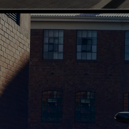
От
Или на лизинг / month
RAV4
Резервирай онлайн
HYBRID ELECTRIC & PLUG IN HYBRID ELECTRIC