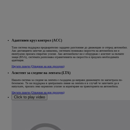
Адаптивен круз контрол (ACC)
Тази система поддържа предварително зададено разстояние до движещия се отпред автомобил.
Ако дистанцията започне да намалява, системата понижава скоростта на автомобила ви и
евентуално прилага спирачно усилие. Ако автомобилът ви е оборудван с асистент за пътните
знаци (RSA), системата разпознава ограниченията на скоростта и предлага необходимата
адаптация.
Научете повече
(Отваряне на нов прозорец)
Асистент за следене на лентата (LTA)
Нашата система за следене на лентата е създадена да направи движението по магистрала по-
безопасно. Тя ви поддържа в централната линия на лентата и в случай че започнете да я
напускате, прилага леко кормилно усилие за коригиране на траекторията на автомобила.
Научете повече
(Отваряне на нов прозорец)
Click to play video