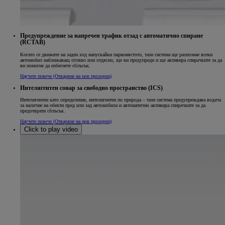
Предупреждение за напречен трафик отзад с автоматично спиране
(RCTAB)
Когато се движите на заден ход напускайки паркомястото, тази система ще разпознае всеки
автомобил наближаващ отляво или отдясно, ще ви предупреди и ще активира спирачките за да
ви помогне да избегнете сблъсък.
Научете повече
(Отваряне на нов прозорец)
Интелигентен сонар за свободно пространство (ICS)
Интелигентен като определение, интелигентен по природа – тази система предупреждава водача
за наличие на обекти пред или зад автомобила и автоматично активира спирачките за да
предотврати сблъсък.
Научете повече
(Отваряне на нов прозорец)
Click to play video