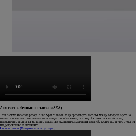
Асистент за безопасно излизане(SEA)
Тази система използва радара Blind Spot Monitor, за да предотврати сблъсък между отворена врата на
пътник и превозно средство или велосипедист, приближаващ се отзад. Ако има риск от сблъсък,
индикаторите светват на външните огледала и мултиинформационния дисплей, заедно със звуков зумер за
предупреждение на пътниците.
Научете повече
(Отваряне на нов прозорец)