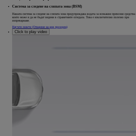
Система за следене на сляпата зона (BSM)
Нашата система за следене на сляпата зона предупреждава водача за всякакви превозни средства
които може и да не бъдат видени в страничните огледала. Това е изключително полезно при
изпреварване.
Научете повече
(Отваряне на нов прозорец)
Click to play video