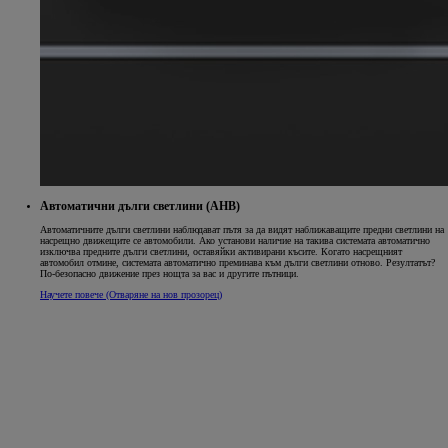
Автоматични дълги светлини (AHB)
Автоматичните дълги светлини наблюдават пътя за да видят наближаващите предни светлини на
насрещно движещите се автомобили. Ако установи наличие на такива системата автоматично
изключва предните дълги светлини, оставяйки активирани късите. Когато насрещният
автомобил отмине, системата автоматично преминава към дълги светлини отново. Резултатът?
По-безопасно движение през нощта за вас и другите пътници.
Научете повече
(Отваряне на нов прозорец)