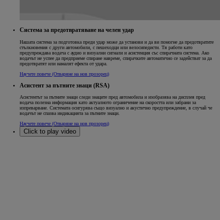
Система за предотвратяване на челен удар
Нашата система за подготовка преди удар може да установи и да ви помогне да предотвратите
стълкновения с други автомобили, с пешеходци или велосипедисти. Тя работи като
предупреждава водача с аудио и визуални сигнали и асистенция със спирачната система. Ако
водачът не успее да предприеме спиране навреме, спирачките автоматично се задействат за да
предотвратят или намалят ефекта от удара.
Научете повече
(Отваряне на нов прозорец)
Асистент за пътните знаци (RSA)
Асистентът за пътните знаци следи знаците пред автомобила и изобразява на дисплея пред
водача полезна информация като актуалното ограничение на скоростта или забрани за
изпреварване. Системата осигурява също визуално и акустично предупреждение, в случай че
водачът не спазва индикацията за пътните знаци.
Научете повече
(Отваряне на нов прозорец)
Click to play video