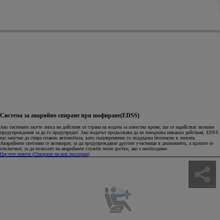
Система за аварийно спиране при шофиране(EDSS)
Ако системата засече липса на действия от страна на водача за известно време, ще се задействат звукови
предупреждения за да го предупредят. Ако водачът продължава да не извършва никакви действия, EDSS
ще започне да спира плавно автомобила, като същевременно го поддържа безопасно в лентата.
Аварийните светлини се активират, за да предупреждават другите участници в движението, а вратите се
отключват, за да позволят на аварийните служби лесен достъп, ако е необходимо.
Научете повече
(Отваряне на нов прозорец)