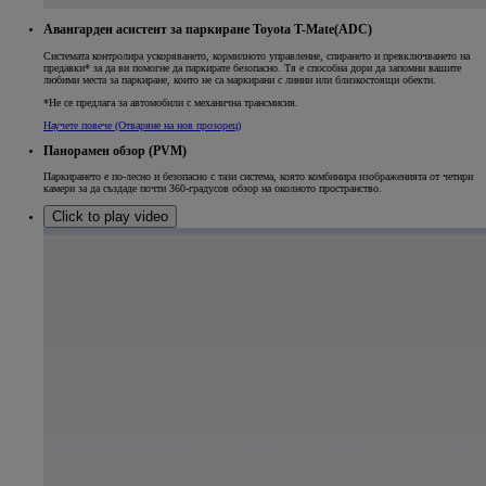
Авангарден асистент за паркиране Toyota T-Mate(ADC)
Системата контролира ускоряването, кормилното управление, спирането и превключването на
предавки* за да ви помогне да паркирате безопасно. Тя е способна дори да запомни вашите
любими места за паркиране, които не са маркирани с линии или близкостоящи обекти.
*Не се предлага за автомобили с механична трансмисия.
Научете повече
(Отваряне на нов прозорец)
Панорамен обзор (PVM)
Паркирането е по-лесно и безопасно с тази система, която комбинира изображенията от четири
камери за да създаде почти 360-градусов обзор на околното пространство.
Click to play video