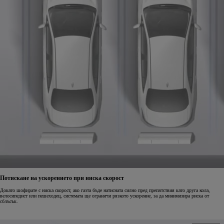
Потискане на ускорението при ниска скорост
Докато шофирате с ниска скорост, ако газта бъде натисната силно пред препятствия като друга кола,
велосипедист или пешеходец, системата ще ограничи рязкото ускорение, за да минимизира риска от
сблъсък.