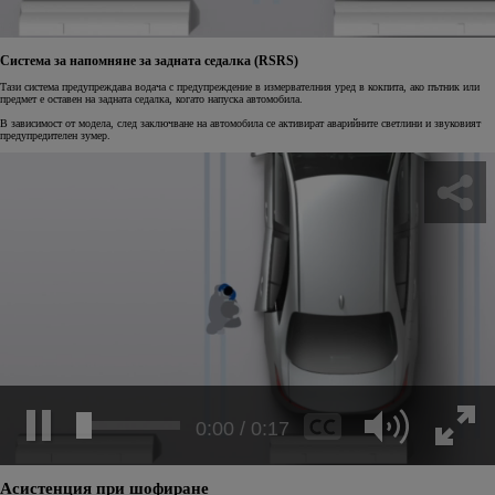
Система за напомняне за задната седалка (RSRS)
Тази система предупреждава водача с предупреждение в измервателния уред в кокпита, ако пътник или
предмет е оставен на задната седалка, когато напуска автомобила.
В зависимост от модела, след заключване на автомобила се активират аварийните светлини и звуковият
предупредителен зумер.
0:02 / 0:17
Асистенция при шофиране