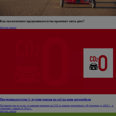
Как екологичните предизвикателства променят света днес?
Научете повече
Предизвикателство 1: нулеви емисии на co2 на нови автомобили
Поставили сме си за цел да намалим емисиите на CO2 от нашите автомобили с 90 процента до 2050 г., в
сравнение с нивата от 2010 г.
Научете повече