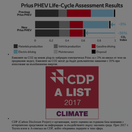
Емисиите на CO2 на новия plug-in хибриден електрически Prius са с 5% по-ниски от тези на
предишния модел; Емисиите на CO2 могат да бъдат допълнително намалени с 31% при
използване на възобновяема енергия.
CDP (Carbon Disclosure Project) е организация, която оценява на годишна база компании с
изчерпателно представяне на информация за въздействието върху околната среда. През 2017 г.
Toyota влезе в А-списъка на CDP, който обединява лидерите в тази сфера.