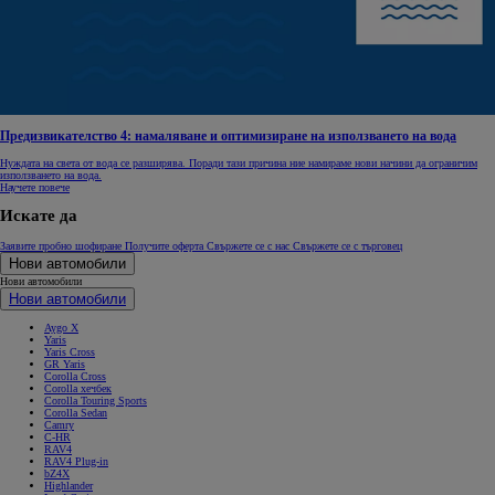
Предизвикателство 4: намаляване и оптимизиране на използването на вода
Нуждата на света от вода се разширява. Поради тази причина ние намираме нови начини да ограничим
използването на вода.
Научете повече
Искате да
Заявите пробно шофиране
Получите оферта
Свържете се с нас
Свържете се с търговец
Нови автомобили
Нови автомобили
Нови автомобили
Aygo X
Yaris
Yaris Cross
GR Yaris
Corolla Cross
Corolla хечбек
Corolla Touring Sports
Corolla Sedan
Camry
C-HR
RAV4
RAV4 Plug-in
bZ4X
Highlander