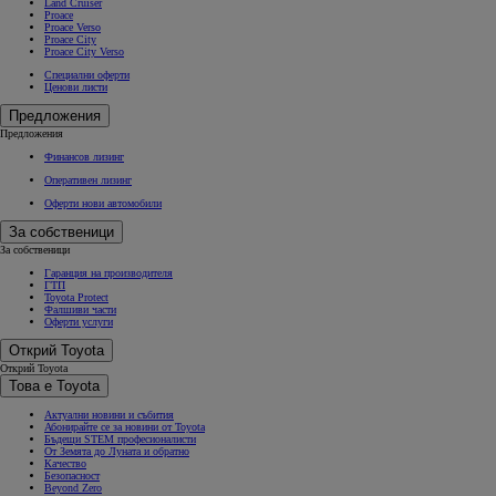
Land Cruiser
Proace
Proace Verso
Proace City
Proace City Verso
Специални оферти
Ценови листи
Предложения
Предложения
Финансов лизинг
Оперативен лизинг
Оферти нови автомобили
За собственици
За собственици
Гаранция на производителя
ГТП
Toyota Protect
Фалшиви части
Оферти услуги
Открий Toyota
Открий Toyota
Това е Toyota
Актуални новини и събития
Абонирайте се за новини от Toyota
Бъдещи STEM професионалисти
От Земята до Луната и обратно
Качество
Безопасност
Beyond Zero