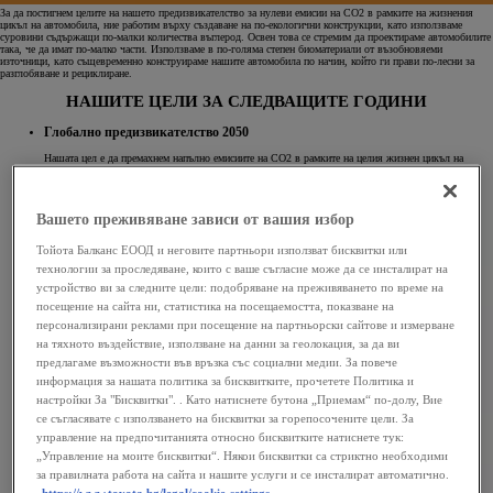
За да постигнем целите на нашето предизвикателство за нулеви емисии на CO2 в рамките на жизнения
цикъл на автомобила, ние работим върху създаване на по-екологични конструкции, като използваме
суровини съдържащи по-малки количества въглерод. Освен това се стремим да проектираме автомобилите
така, че да имат по-малко части. Използваме в по-голяма степен биоматериали от възобновяеми
източници, като същевременно конструираме нашите автомобила по начин, който ги прави по-лесни за
разглобяване и рециклиране.
НАШИТЕ ЦЕЛИ ЗА СЛЕДВАЩИТЕ ГОДИНИ
Глобално предизвикателство 2050
Нашата цел е да премахнем напълно емисиите на CO2 в рамките на целия жизнен цикъл на
автомобила.
Вашето преживяване зависи от вашия избор
Тойота Балканс ЕООД и неговите партньори използват бисквитки или
технологии за проследяване, които с ваше съгласие може да се инсталират на
устройство ви за следните цели: подобряване на преживяването по време на
посещение на сайта ни, статистика на посещаемостта, показване на
персонализирани реклами при посещение на партньорски сайтове и измерване
на тяхното въздействие, използване на данни за геолокация, за да ви
предлагаме възможности във връзка със социални медии. За повече
информация за нашата политика за бисквитките, прочетете Политика и
настройки За "Бисквитки". . Като натиснете бутона „Приемам“ по-долу, Вие
се съгласявате с използването на бисквитки за горепосочените цели. За
управление на предпочитанията относно бисквитките натиснете тук:
„Управление на моите бисквитки“. Някои бисквитки са стриктно необходими
за правилната работа на сайта и нашите услуги и се инсталират автоматично.
https://www.toyota.bg/legal/cookie-settings