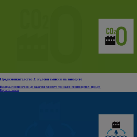
Предизвикателство 3: нулеви емисии на заводите
Намираме нови начини да намалим емисиите при самия производствен процес.
Научете повече