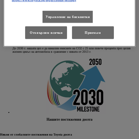
Управление на бисквитки
Отхвърлям всички
Приемам
Глобална средносрочна цел за 2030 г.
До 2030 г. нашата цел е да намалим емисиите на CO2 с 25 или повече процента през целия
жизнен цикъл на автомобила в сравнение с нивата от 2013 г.
Нашите постижения досега
Някои от глобалните постижения на Toyota досега