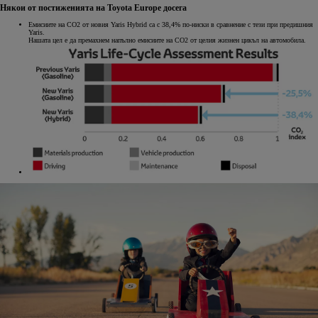
Някои от постиженията на Toyota Europe досега
Емисиите на CO2 от новия Yaris Hybrid са с 38,4% по-ниски в сравнение с тези при предишния
Yaris.
Нашата цел е да премахнем напълно емисиите на CO2 от целия жизнен цикъл на автомобила.