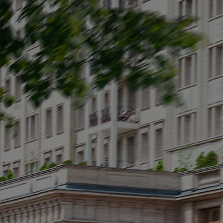
От
29 990
€
58 655,34
лв
. с ДДС
Camry
Резервирай онлайн
HYBRID ELECTRIC