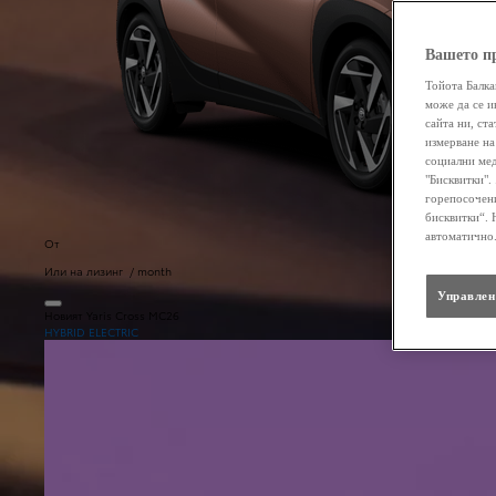
Вашето п
Тойота Балка
може да се и
сайта ни, ст
измерване на
социални мед
"Бисквитки".
горепосочени
бисквитки“. 
автоматично
От
Или на лизинг / month
Управлен
Новият Yaris Cross MC26
HYBRID ELECTRIC