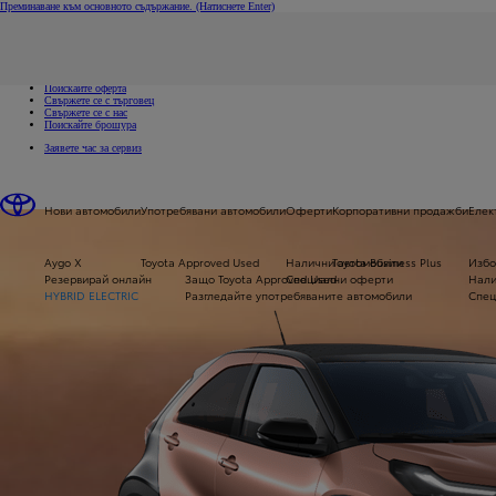
Преминаване към основното съдържание.
(Натиснете Enter)
Свържете се с нас
Кликнете за да затворите прозореца с бързи връзки
Връзки за бърз достъп
Заявете пробно шофиране
Поискайте оферта
Свържете се с търговец
Свържете се с нас
Поискайте брошура
Заявете час за сервиз
Нови автомобили
Употребявани автомобили
Оферти
Корпоративни продажби
Елек
Aygo X
Toyota Approved Used
Налични автомобили
Toyota Business Plus
Избо
Резервирай онлайн
Защо Toyota Approved Used
Специални оферти
Нали
HYBRID ELECTRIC
Разгледайте употребяваните автомобили
Спец