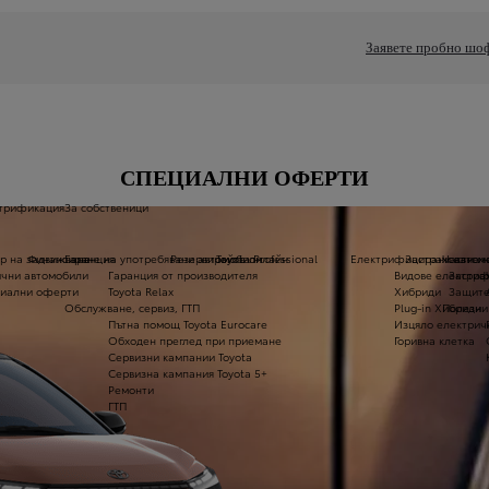
Заявете пробно шо
СПЕЦИАЛНИ ОФЕРТИ
трификация
За собственици
р на задвижване
Финансиране на употребявани автомобили
Гаранция
Резервирайте онлайн
Toyota Professional
Електрифицирани автом
Застраховане 
Части и
чни автомобили
Гаранция от производителя
Видове електри
Застра
иални оферти
Toyota Relax
Хибриди
Защите
Обслужване, сервиз, ГТП
Plug-in Хибриди
Полезни
Пътна помощ Toyota Eurocare
Изцяло електрич
Обходен преглед при приемане
Горивна клетка
Сервизни кампании Toyota
Сервизна кампания Toyota 5+
Ремонти
ГТП