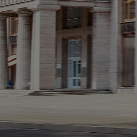
От
Или на лизинг / month
Toyota C-HR+
Резервирай онлайн
BATTERY ELECTRIC