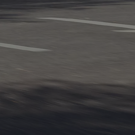
От
Или на лизинг / month
Toyota bZ4X
Резервирай онлайн
BATTERY ELECTRIC