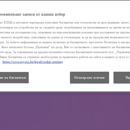
реживяване зависи от вашия избор
нс ЕООД и неговите партньори използват бисквитки или технологии за проследяване, които 
нсталират на устройство ви за следните цели: подобряване на преживяването по време на п
атистика на посещаемостта, показване на персонализирани реклами при посещение на партнь
 тяхното въздействие, използване на данни за геолокация, за да ви предлагаме възможности 
ии. За повече информация за нашата политика за бисквитките, прочетете Политика и настр
 . Като натиснете бутона „Приемам“ по-долу, Вие се съгласявате с използването на бисквитки
те цели. За управление на предпочитанията относно бисквитките натиснете тук: „Управлен
Някои бисквитки са стриктно необходими за правилната работа на сайта и нашите услуги и 
.
https://www.toyota.bg/legal/cookie-settings
ие на бисквитки
Отхвърлям всички
Пр