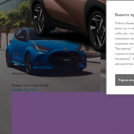
Вашето п
Тойота Балка
може да се и
сайта ни, ст
измерване на
социални мед
"Бисквитки".
горепосочени
бисквитки“. 
автоматично
От
Или на лизинг / month
Управлен
Новият Yaris Cross MC26
HYBRID ELECTRIC