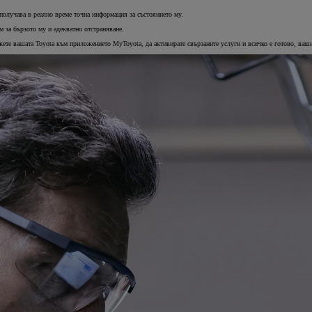
получава в реално време точна информация за състоянието му.
м за бързото му и адекватно отстраняване.
ържете вашата Toyota към приложението MyToyota, да активирате свързаните услуги и всичко е готово, ва