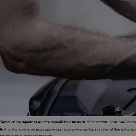
От
Или на лизинг / month
Toyota C-HR
Резервирай онлайн
HYBRID ELECTRIC & PLUG IN HYBRID ELECTRIC
Toyota eCare гарант за вашето спокойствие на пътя.
eCare се грижи за вашата безопа
Не би ли било чудесно, ако винаги знаете в какво състояние е автомобила ви в момента? Чрез мобилното
Ето как работи eCare във вашата Toyota: