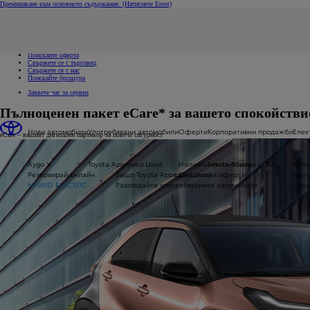
Преминаване към основното съдържание.
(Натиснете Enter)
Свържете се с нас
Кликнете за да затворите прозореца с бързи връзки
Връзки за бърз достъп
Заявете пробно шофиране
Поискайте оферта
Свържете се с търговец
Свържете се с нас
Поискайте брошура
Заявете час за сервиз
Пълноценен пакет eCare* за вашето спокойстви
Нови автомобили
Употребявани автомобили
Оферти
Корпоративни продажби
Елек
eCare – вашият дигитален партньор за повече сигурност
Aygo X
Toyota Approved Used
Налични автомобили
Toyota Business Plus
Избо
Резервирай онлайн
Защо Toyota Approved Used
Специални оферти
Нали
HYBRID ELECTRIC
Разгледайте употребяваните автомобили
Спец