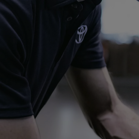
От
29 990
€
58 655,34
лв
. с ДДС
Corolla Touring Sports
Резервирай онлайн
HYBRID ELECTRIC