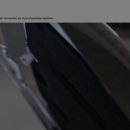
шият автомобил ще бъде обгрижван завинаги.