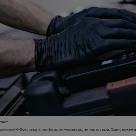
сност.
 приложение MyToyota на вашия смартфон ще получите известие, ако нещо не е наред. Същото известие ще 