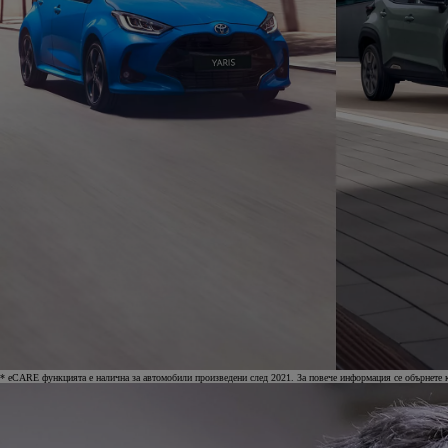
* eCARE функцията е налична за автомобили произведени след 2021. За повече информация се обърнете к