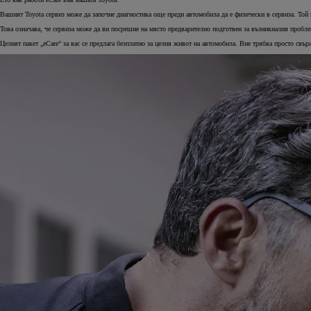
Вашият Toyota сервиз може да започне диагностика още преди автомобила да е физически в сервиза. Той 
Това означава, че сервиза може да ви посрешне на място предварително подготвен за възникналия пробле
Целият пакет „eCare“ за вас се предлага безплатно за целия живот на автомобила. Вие трябва просто св
От
Или на лизинг / month
RAV4
Резервирай онлайн
HYBRID ELECTRIC & PLUG IN HYBRID ELECTRIC