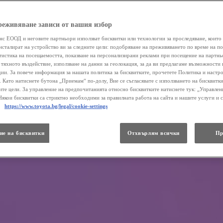
реживяване зависи от вашия избор
нс ЕООД и неговите партньори използват бисквитки или технологии за проследяване, които 
нсталират на устройство ви за следните цели: подобряване на преживяването по време на п
атистика на посещаемостта, показване на персонализирани реклами при посещение на партнь
 тяхното въздействие, използване на данни за геолокация, за да ви предлагаме възможности 
ии. За повече информация за нашата политика за бисквитките, прочетете Политика и настр
 . Като натиснете бутона „Приемам“ по-долу, Вие се съгласявате с използването на бисквитки
те цели. За управление на предпочитанията относно бисквитките натиснете тук: „Управлен
Някои бисквитки са стриктно необходими за правилната работа на сайта и нашите услуги и 
.
https://www.toyota.bg/legal/cookie-settings
ие на бисквитки
Отхвърлям всички
Пр