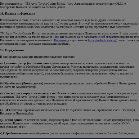
По отношение на ТМ Ауто Toyota София Изток (като Администратор) компетентният ОЗЛД е
българската Комисия за защита на Личните данни.
16. Правна информация
Изискванията на тази Политика допълват и не заместват каквито и да било други изисквания по
приложимото законодателство за защита на Личните данни. В случай на противоречие между настоящата
Политика и приложимото законодателство за защита на Личните данни, предимство има последното.
ТМ Ауто Toyota София Изток има право да изменя настоящата Политика по всяко време. В тези случаи
ние ще Ви уведомим за такива промени и ще Ви помолим да се запознаете с най-актуалната версия на тази
Политика и да потвърдите приемането й.
Политиката
е достъпна на
https://sofia.toyota.bg/
, където може да
се запознавате с нея и всякакви последващи промени.
17. Определения
В тази политика следните изрази имат следното значение:
a) Администратор (на Лични данни)
означава организацията, която определя целите за които и
начина, по който се обработват Вашите Лични данни. Може да предоставим допълнителна информация
чрез отделни специални уведомления за поверителност, свързани конкретни услуги (включително
електронни съобщителни услуги), електронни бюлетини, напомняния, проучвания, оферти, покани за
събития и т.н.
б) Обработващ (Лични данни)
означава лице или организация, което обработва Вашите Лични данни
от името на Администратор.
в) Контакт по въпроси на защитата на Личните данни
означава електронен адрес и пощенски адрес
за контактс ТМ Ауто Toyota София Изток , чрез които може да се обърнете към Администратора с
въпроси или искания във връзка с тази Политика и/или (Обработването на) Вашите Лични данни и което
ще обработи и отговори на тези въпроси и искания.
г) ЕИЗ
означава Европейската икономическа зона (= държави-членки на Европейския съюз + Исландия,
Норвегия и Лихтенщайн).
д) Лични данни
са всякакви данни, свързани пряко с Вас или позволяващи Вашата идентификациа, като
например Вашето име, телефонен номер, email адрес, идентификационен номер на автомобил (VIN),
(гео-)локация, и т.н.
е) Обработване
означава събирането, достъпът и всички форми на изпозлване на Вашите Лични данни.