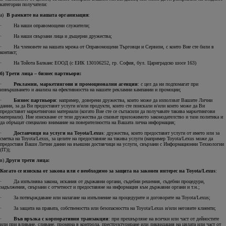
категории получатели:
a)
В рамките на нашата организация
:
· На наши оправомощени служители;
· На наши свързани лица и дъщерни дружества;
· На членовете на нашата мрежа от Оправомощени Търговци и Сервизи, с които Вие сте били в
контакт;
· На Тойота Балканс ЕООД (с ЕИК 130106252, гр. София, бул. Цариградско шосе 163)
б) Трети лица – бизнес партньори:
·
Рекламни, маркетингови и промоционални агенции
: с цел да ни подпомагат при
извършването и анализа на ефективността на нашите рекламни кампании и промоции;
·
Бизнес партньори
: например, доверени дружества, които може да използват Вашите Лични
данни, за да Ви предоставят услуги и/или продукти, които сте поискали и/или които може да Ви
предоставят маркетингови материали (когато Вие сте се съгласили да получавате такива маркетингови
материали). Ние изискваме от тези дружества да спазват приложимото законодателство и тази политика и
да обръщат специално внимание на поверителността на Вашата лична информация;
·
Доставчици на услуги на Toyota/Lexus
:
дружества, които предоставят услуги от името или за
сметка на Toyota/Lexus, за целите на предоставяне на такива услуги (например Toyota/Lexus може да
предоставя Ваши Лични данни на външни доставчици на услуги, свързани с Информационни Технологии
(IT));
в)
Други трети лица:
Когато се изисква от закона или е необходимо за защита на законен интерес на Toyota/Lexus
:
· Да изпълнява закона, искания от държавни органи, съдебни решения, съдебни процедури,
задължения, свързани с отчетност и предоставяне на информация към държавни органи и т.н.;
· За потвърждаване или налагане на изпълнение на процедурите и договорите на Toyota/Lexus;
· За защита на правата, собствеността или безопасността на Toyota/Lexus и/или неговите клиенти;
·
Във връзка с корпоративни транзакции
: при прехвърляне на всички или част от дейностите
или при вливане, сливане, промяна в контрола, преструктуриране или ликвидация на цялата или част от