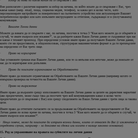
·
Избор за това по какъв начин да се свързваме с Вас
Вие разполагате с различни варианти за избор на начина, по който искате да се свързваме с Вас, чрез
какъв канал (напр. email, поща, социална медия, телефон), за каква цел и колко често, като
персонализирате настройките за поверителност на съответното устройство или актуализирате Вашият
потребителски профил или като изпълните инструкциите за оттегляне, съдържащи се в (получаваната)
комуникация.
·
Вашите Лични данни
Можете да винаги да се свържете с нас, по начина, посочен в точка 3 “Към кого можете да се обърнете в
случай, че имате въпроси или искания?”, за да разберете какви Ваши Лични данни се съхраняват при нас
и какъв е техният произход. При определени условия имате право да получавате Вашите Лични данни,
които сте ни предоставили, в общоизползван, структуриран машинночитаем формат и да ги прехвърлите
на определено от Вас трето лице.
·
Право на коригиране
Ако установите грешки във Вашите Лични данни, или те са непълни или неточни ,може да поискате от
нас да ги коригираме или допълним.
·
Право да поискате ограничаване на Обработването
Имате право да поискате ограничаване на Обработването на Вашите Лични данни (например когато се
извършва проверка на точността на Вашите Лични данни).
·
Право на възражение
Имате право да възразите срещу използването на Вашите Лични данни за целите на директния маркетинг
(ако предпочитате, може също така да посочите чрез кой комуникационен канал и колко често
предпочитате да се свързваме с Вас) или срещу споделянето на Ваши Лични данни с трети лица за такива
цели.
Имате право да оттеглите съгласието си за продължаване на Обработването на предоставените от Вас
Лични данни по всяко време по начина, посочен в точка 3 “Към кого можете да се обърнете в случай, че
имате въпроси или искания?”.
·
Нещо повече, може да поискате да изтрием всички данни, които се отнасят до Вас (с изключение в
определени случаи, например – за доказвне на сделка или когато е налице законно основание).
15. Ред за упражняване на правата на субектите на лични данни