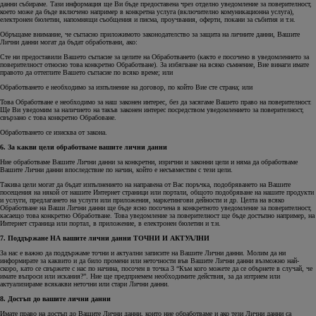
данни събираме. Тази информация ще Ви бъде предоставена чрез отделно уведомление за поверителност,
което може да бъде включено например в конкретна услуга (включително комуникационна услуга),
електронен бюлетин, напомнящи съобщения и писма, проучвания, оферти, покани за събития и т.н.
Обръщаме внимание, че съгласно приложимото законодателство за защита на личните данни, Вашите
Лични данни могат да бъдат обработвани, ако:
Сте ни предоставили Вашето съгласие за целите на Обработването (както е посочено в уведомлението за
поверителност относно това конкретно Обработване). За избягване на всяко съмнение, Вие винаги имате
правото да оттеглите Вашето съгласие по всяко време; или
Обработването е необходимо за изпълнение на договор, по който Вие сте страна; или
Това Обработване е необходимо за наш законен интерес, без да засягаме Вашето право на поверителност.
Ще Ви уведомим за наличието на такъв законен интерес посредством уведомлението за поверителност,
свързано с това конкретно Обрабоване.
Обработването се изисква от закона.
6. За какви цели обработваме вашите лични данни
Ние обработваме Вашите Лични данни за конкретни, изрични и законни цели и няма да обработваме
Вашите Лични данни впоследствие по начин, който е несъвместим с тези цели.
Такива цели могат да бъдат изпълнението на направена от Вас поръчка, подобряването на Вашите
посещения на някой от нашите Интернет страници или портали, общото подобряване на нашите продукти
и услуги, предлагането на услуги или приложения, маркетингови дейности и др. Целта на всяко
Обработване на Ваши Лични данни ще бъде ясно посочена в конкретното уведомление за поверителност,
касаещо това конкретно Обработване. Това уведомление за поверителност ще бъде достъпно например, на
Интернет страница или портал, в приложение, в електронен бюлетин и т.н.
7. Поддържане НА вашите лични данни ТОЧНИ И АКТУАЛНИ
За нас е важно да поддържаме точни и актуални записите на Вашите Лични данни. Молим да ни
информирате за каквито и да било промени или неточности във Вашите Лични данни възможно най-
скоро, като се свържете с нас по начина, посочен в точка 3 “Към кого можете да се обърнете в случай, че
имате въпроси или искания?”. Ние ще предприемем необходимите действия, за да изтрием или
актуализираме всякакви неточни или стари Лични данни.
8. Достъп до вашите лични данни
Имате право на достъп до Вашите Лични данни, които ние обработваме и ако тези Лични данни са