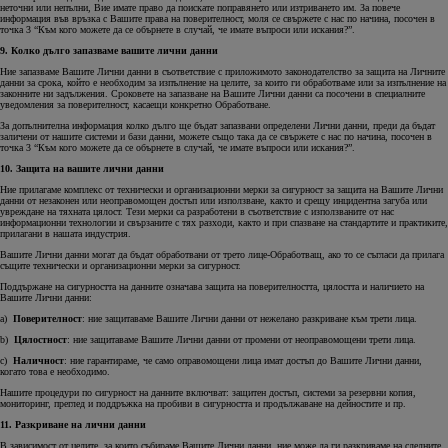
неточни или непълни, Вие имате право да поискате поправянето или изтриването им. За повече
информация във връзка с Вашите права на поверителност, моля се свържете с нас по начина, посочен в
точка 3 “Към кого можете да се обърнете в случай, че имате въпроси или искания?”.
9. Колко дълго запазваме вашите лични данни
Ние запазваме Вашите Лични данни в съответствие с приложимото законодателство за защита на Личните
данни за срока, който е необходим за изпълнение на целите, за които ги обработваме или за изпълнение на
законните ни задължения. Сроковете на запазване на Вашите Лични данни са посочени в специалните
уведомления за поверителност, касаещи конкретно Обработване.
За допълнителна информация колко дълго ще бъдат запазвани определени Лични данни, преди да бъдат
заличени от нашите системи и бази данни, можете също така да се свържете с нас по начина, посочен в
точка 3 “Към кого можете да се обърнете в случай, че имате въпроси или искания?”.
10. Защита на вашите лични данни
Ние прилагаме комплекс от технически и организационни мерки за сигурност за защита на Вашите Лични
данни от незаконен или неоправомощен достъп или използване, както и срещу инцидентна загуба или
увреждане на тяхната цялост. Тези мерки са разработени в съответствие с използваните от нас
информационни технологии и свързаните с тях разходи, както и при спазване на стандартите и практиките,
прилагани в нашата индустрия.
Вашите Лични данни могат да бъдат обработвани от трето лице-Обработващ, ако то се съгласи да прилага
същите технически и организационни мерки за сигурност.
Поддържане на сигурността на данните означава защита на поверителността, цялостта и наличието на
Вашите Лични данни:
a)
Поверителност
: ние защитаваме Вашите Лични данни от нежелано разкриване към трети лица.
b)
Цялостност
: ние защитаваме Вашите Лични данни от промени от неоправомощени трети лица.
c)
Наличност
: ние гарантираме, че само оправомощени лица имат достъп до Вашите Лични данни,
когато това е необходимо.
Нашите процедури по сигурност на данните включват: защитен достъп, системи за резервни копия,
мониторинг, преглед и поддръжка на пробиви в сигурността и продължаване на дейностите и пр.
11. Разкриване на лични данни
В зависимост от целите, за които събираме Вашите Лични данни, ние може да ги разкриваме на следните