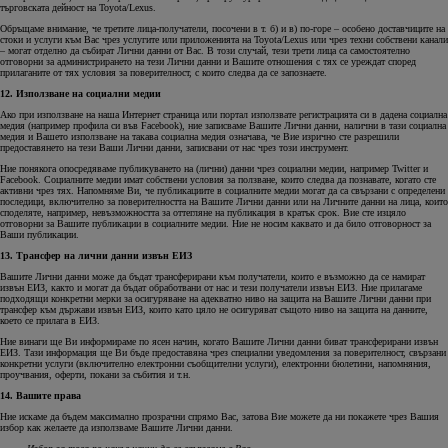
търговската дейност на Toyota/Lexus.
Обръщаме внимание, че третите лица-получатели, посочени в т. б) и в) по-горе – особено доставчиците на
стоки и услуги към Вас чрез услугите или приложенията на Toyota/Lexus или чрез техни собствени канали
– могат отделно да събират Лични данни от Вас. В този случай, тези трети лица са самостоятелно
отговорни за администрирането на тези Лични данни и Вашите отношения с тях се уреждат според
прилаганите от тях условия за поверителност, с които следва да се запознаете.
12. Използване на социални медии
Ако при използване на наша Интернет страница или портал използвате регистрацията си в дадена социална
медия (например профила си във Facebook), ние записваме Вашите Лични данни, налични в тази социална
медия и Вашето използване на такава социална медия означава, че Вие изрично сте разрешили
предоставянето на тези Ваши Лични данни, записвани от нас чрез този инструмент.
Ние понякога опосредяваме публикуването на (лични) данни чрез социални медии, например Twitter и
Facebook. Социалните медии имат собствени условия за ползване, които следва да познавате, когато сте
активни чрез тях. Напомняме Ви, че публикациите в социалните медии могат да са свързани с определени
последици, включително за поверителността на Вашите Лични данни или на Личните данни на лица, които
споделяте, например, невъзможността за оттегляне на публикация в кратък срок. Вие сте изцяло
отговорни за Вашите публикации в социалните медии. Ние не носим каквато и да било отговорност за
Ваши публикации.
13. Трансфер на лични данни извън ЕИЗ
Вашите Лични данни може да бъдат трансферирани към получатели, които е възможно да се намират
извън ЕИЗ, както и могат да бъдат обработвани от нас и тези получатели извън ЕИЗ. Ние прилагаме
подходящи конкретни мерки за осигуряване на адекватно ниво на защита на Вашите Лични данни при
трансфер към държави извън ЕИЗ, които като цяло не осигуряват същото ниво на защита на данните,
което се прилага в ЕИЗ.
Ние винаги ще Ви информираме по ясен начин, когато Вашите Лични данни биват трансферирани извън
ЕИЗ. Тази информация ще Ви бъде предоставяна чрез специални уведомления за поверителност, свързани
конкретни услуги (включително електронни съобщителни услуги), електронни бюлетини, напомняния,
проучвания, оферти, покани за събития и т.н.
14. Вашите права
Ние искаме да бъдем максимално прозрачни спрямо Вас, затова Вие можете да ни покажете чрез Вашия
избор как желаете да използваме Вашите Лични данни.