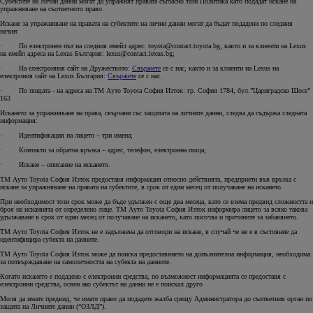
Субектите на лични данни могат да упражнят правата съгласно тази Политика като подадат искане на
упражняване на съответното право.
Искане за упражняване на правата на субектите на лични данни могат да бъдат подадени по следния
начин:
· По електронен път на следния имейл адрес: toyota@contact.toyota.bg, както и за клиенти на Lexus
на емейл адреса на Lexus България: lexus@contact.lexus.bg;
· На електронния сайт на Дружеството:
Свържете
се с нас, както и за клиенти на Lexus на
електрония сайт на Lexus България:
Свържете
се с нас.
· По пощата - на адреса на ТМ Ауто Toyota София Изток: гр. София 1784, бул.”Цариградско Шосе”
163
Искането за упражняване на права, свързани със защитата на личните данни, следва да съдържа следната
информация:
· Идентификация на лицето – три имена;
· Контакти за обратна връзка – адрес, телефон, електронна поща;
· Искане – описание на искането.
ТМ Ауто Toyota София Изток предоставя информация относно действията, предприети във връзка с
искане за упражняване на правата на субектите, в срок от един месец от получаване на искането.
При необходимост този срок може да бъде удължен с още два месеца, като се взема предвид сложността и
броя на исканията от определено лице. ТМ Ауто Toyota София Изток информира лицето за всяко такова
удължаване в срок от един месец от получаване на искането, като посочва и причините за забавянето.
ТМ Ауто Toyota София Изток не е задължена да отговори на искане, в случай че не е в състояние да
идентифицира субекта на данните.
ТМ Ауто Toyota София Изток може да поиска предоставянето на допълнителна информация, необходима
за потвърждаване на самоличността на субекта на данните.
Когато искането е подадено с електронни средства, по възможност информацията се предоставя с
електронни средства, освен ако субектът на данни не е поискал друго
Моля да имате предвид, че имате право да подадете жалба срещу Администратора до съответния орган по
защита на Личните данни (“ОЗЛД”).