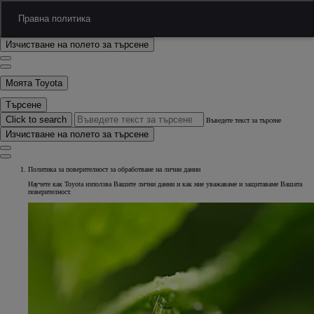
Преминаване към основното съдържание.
(Натиснете Enter)
Търсене
Правна политика
Click to search
Въведете текст за търсене
Изчистване на полето за търсене
Моята Toyota
Търсене
Click to search
Въведете текст за търсене
Изчистване на полето за търсене
Политика за поверителност за обработване на лични данни
Научете как Toyota използва Вашите лични данни и как ние уважаваме и защитаваме Вашата
поверителност.