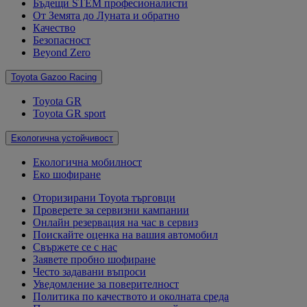
Бъдещи STEM професионалисти
От Земята до Луната и обратно
Качество
Безопасност
Beyond Zero
Toyota Gazoo Racing
Toyota GR
Toyota GR sport
Екологична устойчивост
Екологична мобилност
Еко шофиране
Оторизирани Toyota търговци
Проверете за сервизни кампании
Онлайн резервация на час в сервиз
Поискайте оценка на вашия автомобил
Свържете се с нас
Заявете пробно шофиране
Често задавани въпроси
Уведомление за поверителност
Политика по качеството и околната среда