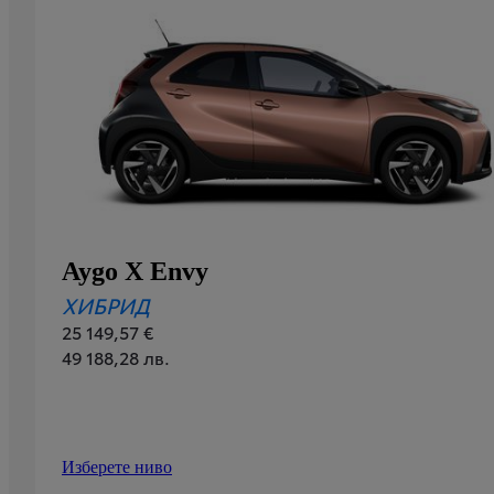
Aygo X Envy
ХИБРИД
25 149,57 €
49 188,28 лв.
Изберете ниво
Aygo X
Envy
: