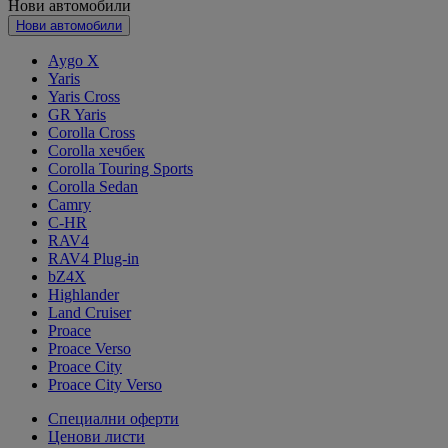
Нови автомобили
Нови автомобили
Aygo X
Yaris
Yaris Cross
GR Yaris
Corolla Cross
Corolla хечбек
Corolla Touring Sports
Corolla Sedan
Camry
C-HR
RAV4
RAV4 Plug-in
bZ4X
Highlander
Land Cruiser
Proace
Proace Verso
Proace City
Proace City Verso
Специални оферти
Ценови листи