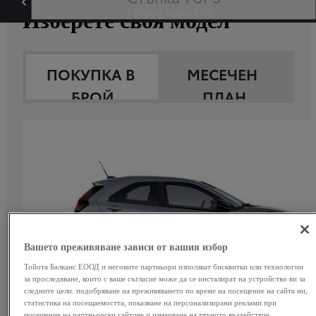
Модел и двигател
Изберете своя модел
ПОКУПКА В 
МЕСЕЧЕН 
БРОЙ
ПЛАН
Вашето преживяване зависи от вашия избор
Тойота Балканс ЕООД и неговите партньори използват бисквитки или технологии
за проследяване, които с ваше съгласие може да се инсталират на устройство ви за
следните цели: подобряване на преживяването по време на посещение на сайта ни,
статистика на посещаемостта, показване на персонализирани реклами при
посещение на партньорски сайтове и измерване на тяхното въздействие,