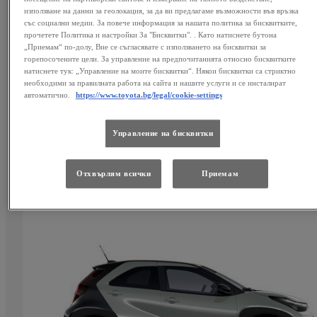
Aygo X Play
използване на данни за геолокация, за да ви предлагаме възможности във връзка
със социални медии. За повече информация за нашата политика за бисквитките,
ХИБРИД
прочетете Политика и настройки За "Бисквитки". . Като натиснете бутона
19 900,00 €
„Приемам“ по-долу, Вие се съгласявате с използването на бисквитки за
38 921,02 лв.
горепосочените цели. За управление на предпочитанията относно бисквитките
натиснете тук: „Управление на моите бисквитки“. Някои бисквитки са стриктно
необходими за правилната работа на сайта и нашите услуги и се инсталират
автоматично.
https://www.toyota.bg/legal/cookie-settings
Изберете ниво
Управление на бисквитки
Aygo X
Play
:
Добавете и сравнете
Отхвърлям всички
Приемам
Aygo X
Play
: