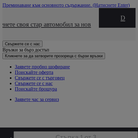
Преминаване към основното съдържание.
(Натиснете Enter)
DEALER NAME
явете пробно шофиране
енете своя стар автомобил за нов
Свържете се с нас
Връзки за бърз достъп
Кликнете за да затворите прозореца с бързи връзки
Заявете пробно шофиране
Поискайте оферта
Свържете се с търговец
Свържете се с нас
Поискайте брошура
Заявете час за сервиз
Стъпка 1 от 3