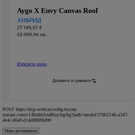
Aygo X Envy Canvas Roof
ХИБРИД
27 149,57 €
53 099,94 лв.
Изберете ниво
Aygo X
Envy Canvas Roof
:
Добавете и сравнете
Aygo X
Envy Canvas Roof
:
POST https://dxp-webcarconfig.toyota-
europe.com/v1/BuildAndBuy/bg/bg?path=model/37d0214b-a347-
4e4c-864f-d14df8086d90
Нови автомобили