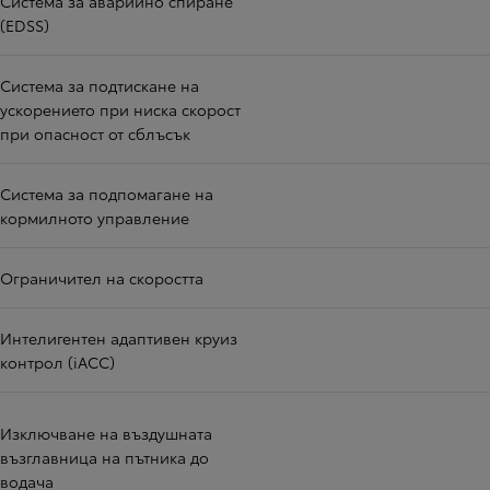
Система за аварийно спиране
(EDSS)
Система за подтискане на
ускорението при ниска скорост
при опасност от сблъсък
Система за подпомагане на
кормилното управление
Ограничител на скоростта
Интелигентен адаптивен круиз
контрол (iACC)
Изключване на въздушната
възглавница на пътника до
водача