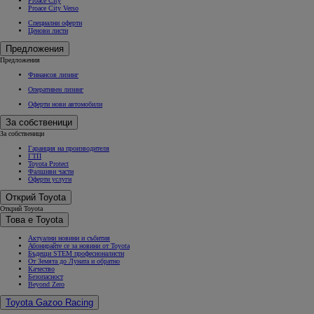
Proace City
Proace City Verso
Специални оферти
Ценови листи
Предложения
Предложения
Финансов лизинг
Оперативен лизинг
Оферти нови автомобили
За собственици
За собственици
Гаранция на производителя
ГТП
Toyota Protect
Фалшиви части
Оферти услуги
Открий Toyota
Открий Toyota
Това е Toyota
Актуални новини и събития
Абонирайте се за новини от Toyota
Бъдещи STEM професионалисти
От Земята до Луната и обратно
Качество
Безопасност
Beyond Zero
Toyota Gazoo Racing