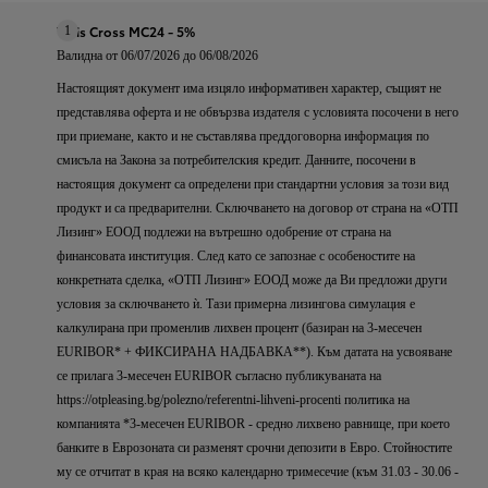
Yaris Cross MC24 - 5%
1
Валидна от 06/07/2026 до 06/08/2026
Настоящият документ има изцяло информативен характер, същият не
представлява оферта и не обвързва издателя с условията посочени в него
при приемане, както и не съставлява преддоговорна информация по
смисъла на Закона за потребителския кредит. Данните, посочени в
настоящия документ са определени при стандартни условия за този вид
продукт и са предварителни. Сключването на договор от страна на «ОТП
Лизинг» ЕООД подлежи на вътрешно одобрение от страна на
финансовата институция. След като се запознае с особеностите на
конкретната сделка, «ОТП Лизинг» ЕООД може да Ви предложи други
условия за сключването ѝ. Тази примерна лизингова симулация е
калкулирана при променлив лихвен процент (базиран на 3-месечен
EURIBOR* + ФИКСИРАНА НАДБАВКА**). Към датата на усвояване
се прилага 3-месечен EURIBOR съгласно публикуванaтa на
https://otpleasing.bg/polezno/referentni-lihveni-procenti политика на
компанията *3-месечен EURIBOR - средно лихвено равнище, при което
банките в Еврозоната си разменят срочни депозити в Евро. Стойностите
му се отчитат в края на всяко календарно тримесечие (към 31.03 - 30.06 -