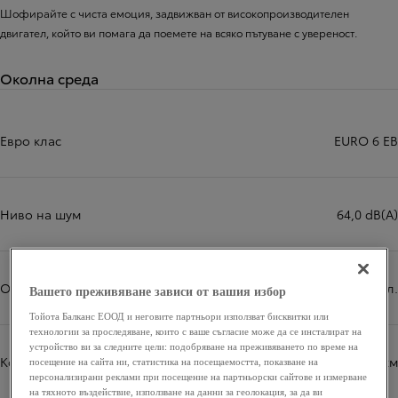
Шофирайте с чиста емоция, задвижван от високопроизводителен
двигател, който ви помага да поемете на всяко пътуване с увереност.
Околна среда
Евро клас
EURO 6 EB
Ниво на шум
64,0 dB(A)
Обем на резервоара
36 л.
Вашето преживяване зависи от вашия избор
Тойота Балканс ЕООД и неговите партньори използват бисквитки или
технологии за проследяване, които с ваше съгласие може да се инсталират на
устройство ви за следните цели: подобряване на преживяването по време на
Комб. разход по WLTP
4,4 л/100км
посещение на сайта ни, статистика на посещаемостта, показване на
персонализирани реклами при посещение на партньорски сайтове и измерване
на тяхното въздействие, използване на данни за геолокация, за да ви