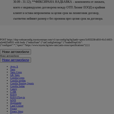
30.09 - 31.12); **ФИКСИРАНА НАДБАВКА – компонента от лихвата,
която е индивидуално договорена между ОТП Лизинг ЕООД и крайния
клиент и остава непроменена за целия срок на лизинговия договор,
съответно нейният размер е без промяна през целия срок на договора.
POST https://dxp-webcarconfig.toyota-europe.com/v1/car-config/bg/bg?path=specs/5c933238-df10-41c5-b921-
a2e4d25ef931 with body {"reduxState":{"carConfigSettings":{"loadedStepUrls":
{"configure":"","specs":"https://www.toyota.bg/new-cars/yaris-cross/specifications"}}}}
Нови автомобили
Нови автомобили
Нови автомобили
Aygo X
Yaris
Yaris Cross
GR Yaris
Corolla Cross
Corolla хечбек
Corolla Touring Sports
Corolla Sedan
Camry
C-HR
RAV4
RAV4 Plug-in
bZ4X
Highlander
Land Cruiser
Proace
Proace Verso