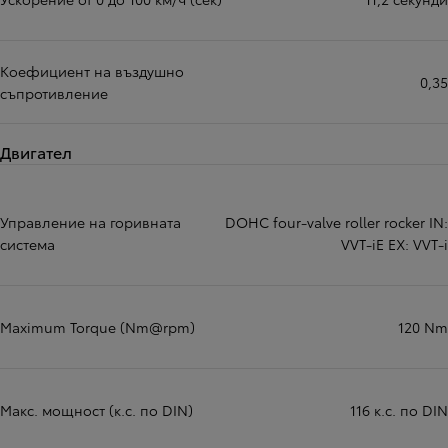
Коефициент на въздушно
0,35
съпротивление
Двигател
Управление на горивната
DOHC four-valve roller rocker IN:
система
VVT-iE EX: VVT-i
Maximum Torque (Nm@rpm)
120 Nm
Макс. мощност (к.с. по DIN)
116 к.с. по DIN