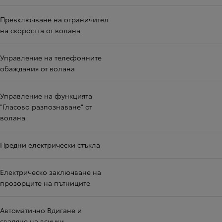
Превключване на ограничител
на скоростта от волана
Управление на телефонните
обаждания от волана
Управление на функцията
"Гласово разпознаване" от
волана
Предни електрически стъкла
Електрическо заключване на
прозорците на пътниците
Автоматично Вдигане и
сваляне на всички