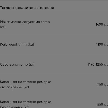
Тегло и капацитет за теглене
Максимално допустимо тегло
1690 кг.
(кг)
Kerb weight min (kg)
1190 кг.
Собствено тегло (кг)
1190-1255 кг.
Капацитет на теглене ремарке
750 кг.
със спирачки (кг)
Капацитет на теглене ремарке
550 кг.
без спирачки (кг)