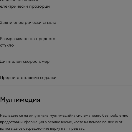
електрически прозорци
Задни електрически стъкла
Размразяване на предното
стъкло
Дигитален скоростомер
Предни отопляеми седалки
Мултимедия
Насладете се на интуитивна мултимедийна система, която безпроблемно
предоставя информация в реално време, което ви помага по-лесно от
всякога да се съсредоточите върху пътя пред вас.