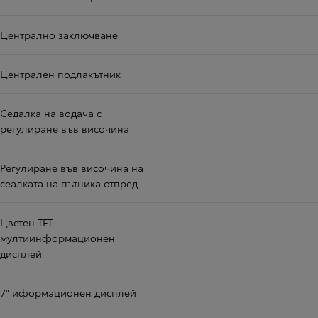
Централно заключване
Централен подлакътник
Седалка на водача с
регулиране във височина
Регулиране във височина на
сеалката на пътника отпред
Цветен TFT
мултиинформационен
дисплей
7" иформационен дисплей