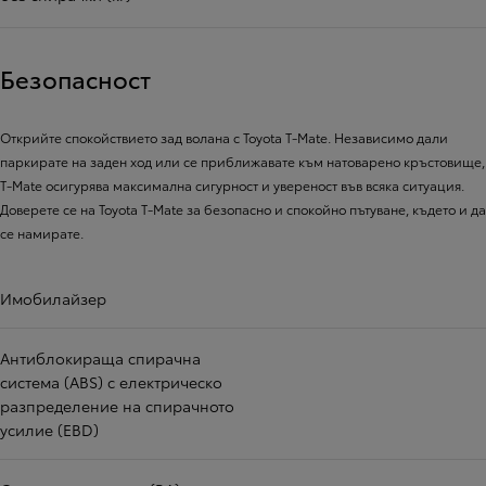
Безопасност
Открийте спокойствието зад волана с Toyota T-Mate. Независимо дали
паркирате на заден ход или се приближавате към натоварено кръстовище,
T-Mate осигурява максимална сигурност и увереност във всяка ситуация.
Доверете се на Toyota T-Mate за безопасно и спокойно пътуване, където и да
се намирате.
Имобилайзер
Антиблокираща спирачна
система (ABS) с електрическо
разпределение на спирачното
усилие (EBD)