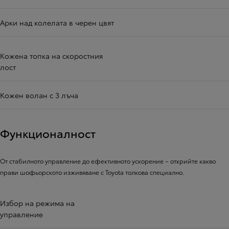
Арки над колелата в черен цвят
Кожена топка на скоростния
лост
Кожен волан с 3 лъча
Функционалност
От стабилното управление до ефективното ускорение – открийте какво
прави шофьорското изживяване с Toyota толкова специално.
Избор на режима на
управление