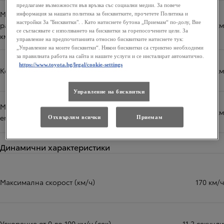
предлагаме възможности във връзка със социални медии. За повече
Максимален комбиниран
информация за нашата политика за бисквитките, прочетете Политика и
настройки За "Бисквитки". . Като натиснете бутона „Приемам“ по-долу, Вие
разход на гориво WLTP (л./100
5,1 л/100км
се съгласявате с използването на бисквитки за горепосочените цели. За
км.)
управление на предпочитанията относно бисквитките натиснете тук:
„Управление на моите бисквитки“. Някои бисквитки са стриктно необходими
за правилната работа на сайта и нашите услуги и се инсталират автоматично.
https://www.toyota.bg/legal/cookie-settings
Комб. емисии по WLTP
101 г/км
Управление на бисквитки
Максимални комбинирани CO2
116 г/км
емисии WLTP (г./км.)
Отхвърлям всички
Приемам
Динамични характеристики
Максимална скорост (км/ч)
170 км/ч
Ускорение от 0 до 100 км/ч (сек)
11,2 секунди