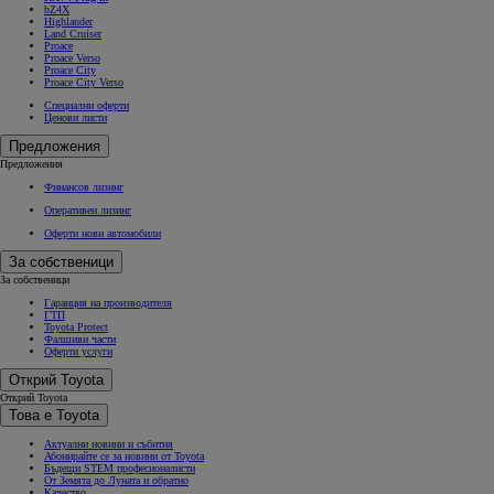
bZ4X
Highlander
Land Cruiser
Proace
Proace Verso
Proace City
Proace City Verso
Специални оферти
Ценови листи
Предложения
Предложения
Финансов лизинг
Оперативен лизинг
Оферти нови автомобили
За собственици
За собственици
Гаранция на производителя
ГТП
Toyota Protect
Фалшиви части
Оферти услуги
Открий Toyota
Открий Toyota
Това е Toyota
Актуални новини и събития
Абонирайте се за новини от Toyota
Бъдещи STEM професионалисти
От Земята до Луната и обратно
Качество