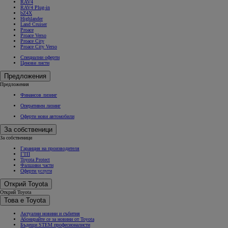
RAV4
RAV4 Plug-in
bZ4X
Highlander
Land Cruiser
Proace
Proace Verso
Proace City
Proace City Verso
Специални оферти
Ценови листи
Предложения
Предложения
Финансов лизинг
Оперативен лизинг
Оферти нови автомобили
За собственици
За собственици
Гаранция на производителя
ГТП
Toyota Protect
Фалшиви части
Оферти услуги
Открий Toyota
Открий Toyota
Това е Toyota
Актуални новини и събития
Абонирайте се за новини от Toyota
Бъдещи STEM професионалисти