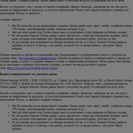
Лични данни”, събират Вашите Лични данни (както е посочено по-долу) за описаните по-долу цели.
Когато се свързвате с нас с искане за пробно шофиране, оферта, брошура, заявяване на час или друго
искане на информация за продукти, услуги или приложения Toyota чрез нашата Интернет страница или
приложение Toyota, се прилагат...
следните правила:
Ще Ви помолим да ни предоставите следните Лични данни: име, адрес, имейл, телефонен номер;
VIN номер, регистрационен номер, сервизна история и др.;
Ние ще използваме тези Лични данни само за изпълнение и проследяване на Вашето искане;
Не споделяме Вашите Лични данни с друго дружество, освен при определени искания, които
може да бъдат изпълнявани чрез Оправомощения търговец/Сервиз, посочен от Вас;
За да улесним проследяването на Вашите искания (от нас и от Вас), Вашите Лични данни се
запазват за срок от 6 месеца, след датата, на която сте ги предоставили, след което биват
изтрити.
Горните правила се прилагат в допълнение към Уведомлението за поверителност, което е достъпно на
следния линк:
Уведомление за поверителност
. Общата политика на Toyota за поверителност и защита на
Личните данни, в която са уредени общите условия за обработване на Вашите Лични данни. Вие трябва
да се запознаете и приемете посочената политика, за което молим да посетите следния
линк
https://www.toyota.bg/legal/privacy-policy
.
Вашата поверителност на личните данни
Тойота Балканс ЕООД, с ЕИК 130106252, гр. София, бул. Цариградско шосе 163, и Toyota Motor Europe
NV/SA (“TME”), Avenue du Bourget/Bourgetlaan 60, 1140 Brussels, Belgium, като „Администратори на
Лични данни”, събират Вашите Лични данни (както е посочено по-долу) за описаните по-долу цели.
Когато се свързвате с нас с искане за пробно шофиране, оферта, брошура, заявяване на час или друго
искане на информация за продукти, услуги или приложения Toyota чрез нашата Интернет страница или
приложение Toyota, се прилагат следните правила:
Ще Ви помолим да ни предоставите следните Лични данни: име, адрес, имейл, телефонен номер;
VIN номер, регистрационен номер, сервизна история и др.;
Ние ще използваме тези Лични данни само за изпълнение и проследяване на Вашето искане;
Не споделяме Вашите Лични данни с друго дружество, освен при определени искания, които
може да бъдат изпълнявани чрез Оправомощения търговец/Сервиз, посочен от Вас;
За да улесним проследяването на Вашите искания (от нас и от Вас), Вашите Лични данни се
запазват за срок от 6 месеца, след датата, на която сте ги предоставили, след което биват
изтрити.