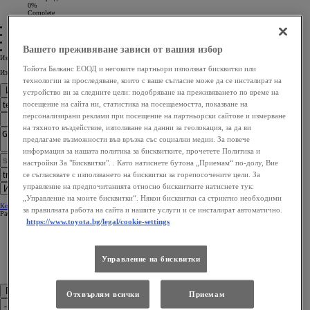
0%
Complete
01 Модел
02 Търговец
03 Контакти
Вашето преживяване зависи от вашия избор
04 Потвърждение
Изберете модел
Тойота Балканс ЕООД и неговите партньори използват бисквитки или
Изберете двигател
технологии за проследяване, които с ваше съгласие може да се инсталират на
Изберете търговец
устройство ви за следните цели: подобряване на преживяването по време на
посещение на сайта ни, статистика на посещаемостта, показване на
персонализирани реклами при посещение на партньорски сайтове и измерване
на тяхното въздействие, използване на данни за геолокация, за да ви
предлагаме възможности във връзка със социални медии. За повече
информация за нашата политика за бисквитките, прочетете Политика и
настройки За "Бисквитки". . Като натиснете бутона „Приемам“ по-долу, Вие
се съгласявате с използването на бисквитки за горепосочените цели. За
управление на предпочитанията относно бисквитките натиснете тук:
„Управление на моите бисквитки“. Някои бисквитки са стриктно необходими
Контакти
Контакти
за правилната работа на сайта и нашите услуги и се инсталират автоматично.
Работно време
Работно време
https://www.toyota.bg/legal/cookie-settings
Управление на бисквитки
Попълнете вашите данни
Отхвърлям всички
Приемам