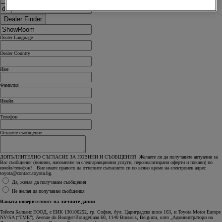
Dealer Finder
Dealer Language
Dealer Country
Име
Фамилия
Имейл
Телефон
Оставете съобщение
ДОПЪЛНИТЕЛНО СЪГЛАСИЕ ЗА НОВИНИ И СЪОБЩЕНИЯ Желаете ли да получавате актуални за
Вас съобщения (новини, напомняне за следгаранционни услуги, персонализирани оферти и покани) по
имейл/телефон? Вие имате правото да оттеглите съгласието си по всяко време на електронен адрес
toyota@contact.toyota.bg.
Да, желая да получавам съобщения
Не желая да получавам съобщения
Вашата поверителност на личните данни
Тойота Балканс ЕООД, с ЕИК 130106252, гр. София, бул. Цариградско шосе 163, и Toyota Motor Europe
NV/SA (“TME”), Avenue du Bourget/Bourgetlaan 60, 1140 Brussels, Belgium, като „Администратори на