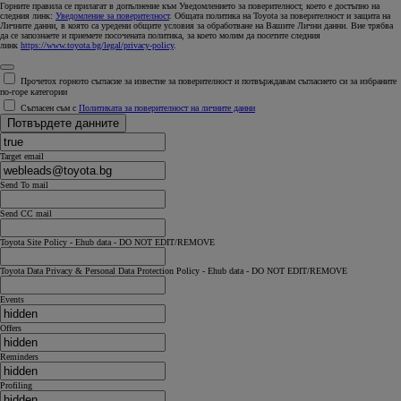
Горните правила се прилагат в допълнение към Уведомлението за поверителност, което е достъпно на
следния линк:
Уведомление за поверителност
. Общата политика на Toyota за поверителност и защита на
Личните данни, в която са уредени общите условия за обработване на Вашите Лични данни. Вие трябва
да се запознаете и приемете посочената политика, за което молим да посетите следния
линк
https://www.toyota.bg/legal/privacy-policy
.
Прочетох горното съгласие за известие за поверителност и потвърждавам съгласието си за избраните
по-горе категории
Съгласен съм с
Политиката за поверителност на личните данни
Потвърдете данните
Target email
Send To mail
Send CC mail
Toyota Site Policy - Ehub data - DO NOT EDIT/REMOVE
Toyota Data Privacy & Personal Data Protection Policy - Ehub data - DO NOT EDIT/REMOVE
Events
Offers
Reminders
Profiling