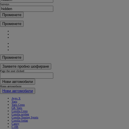
Surveys
Променете
Променете
Променете
Заявете пробно шофиране
Page the user clicked
Нови автомобили
Нови автомобили
Нови автомобили
Aygo X
Yaris
Yaris Cross
GR Yaris
Corolla Cross
Corolla хечбек
Corolla Touring Sports
Corolla Sedan
Camry
C-HR