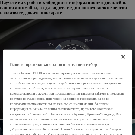
Научете как работи хибридният информационен дисплей на
вашия автомобил, за да видите с един поглед колко енергия
използвате, докато шофирате.
Вашето преживяване зависи от вашия избор
Тойота Балканс ЕООД и неговите партньори използват бисквитки или
технологии за проследяване, които с ваше съгласие може да се инсталират на
устройство ви за следните цели: подобряване на преживяването по време на
посещение на сайта ни, статистика на посещаемостта, показване на
персонализирани реклами при посещение на партньорски сайтове и измерване
на тяхното въздействие, използване на данни за геолокация, за да ви
предлагаме възможности във връзка със социални медии. За повече
информация за нашата политика за бисквитките, прочетете Политика и
настройки За "Бисквитки". . Като натиснете бутона „Приемам“ по-долу, Вие
се съгласявате с използването на бисквитки за горепосочените цели. За
управление на предпочитанията относно бисквитките натиснете тук:
„Управление на моите бисквитки“. Някои бисквитки са стриктно необходими
за правилната работа на сайта и нашите услуги и се инсталират автоматично.