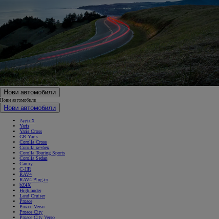
Нови автомобили
Нови автомобили
Нови автомобили
Aygo X
Yaris
Yaris Cross
GR Yaris
Corolla Cross
Corolla хечбек
Corolla Touring Sports
Corolla Sedan
Camry
C-HR
RAV4
RAV4 Plug-in
bZ4X
Highlander
Land Cruiser
Proace
Proace Verso
Proace City
Proace City Verso