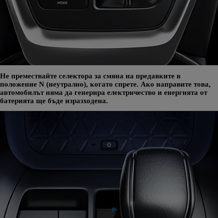
Не премествайте селектора за смяна на предавките в
положение N (неутрално), когато спрете. Ако направите това,
автомобилът няма да генерира електричество и енергията от
батерията ще бъде изразходена.