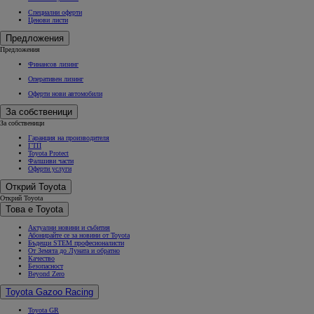
Специални оферти
Ценови листи
Предложения
Предложения
Финансов лизинг
Оперативен лизинг
Оферти нови автомобили
За собственици
За собственици
Гаранция на производителя
ГТП
Toyota Protect
Фалшиви части
Оферти услуги
Открий Toyota
Открий Toyota
Това е Toyota
Актуални новини и събития
Абонирайте се за новини от Toyota
Бъдещи STEM професионалисти
От Земята до Луната и обратно
Качество
Безопасност
Beyond Zero
Toyota Gazoo Racing
Toyota GR