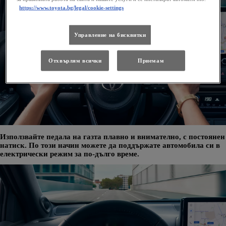
https://www.toyota.bg/legal/cookie-settings
Управление на бисквитки
Отхвърлям всички
Приемам
Използвайте педала на газта плавно и внимателно, с постоянен
натиск. По този начин можете да поддържате автомобила си в
електрически режим за по-дълго време.