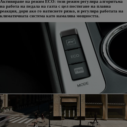
Активиране на режим ECO: този режим регулира алгоритъма
на работа на педала на газта с цел постигане на плавна
реакция, дори ако го натиснете рязко, и регулира работата на
климатичната система като намалява мощността.