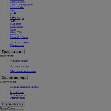
Corolla хечбек
Corolla Touring Sports
Corolla Sedan
Camry
C-HR
RAV4
RAV4 Plug-in
bZ4X
Highlander
Land Cruiser
Proace
Proace Verso
Proace City
Proace City Verso
Специални оферти
Ценови листи
Предложения
Предложения
Финансов лизинг
Оперативен лизинг
Оферти нови автомобили
За собственици
За собственици
Гаранция на производителя
ГТП
Toyota Protect
Фалшиви части
Оферти услуги
Открий Toyota
Открий Toyota