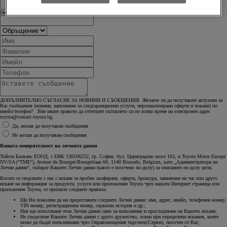
Dealer Country
ДОПЪЛНИТЕЛНО СЪГЛАСИЕ ЗА НОВИНИ И СЪОБЩЕНИЯ Желаете ли да получавате актуални за
Вас съобщения (новини, напомняне за следгаранционни услуги, персонализирани оферти и покани) по
имейл/телефон? Вие имате правото да оттеглите съгласието си по всяко време на електронен адрес
toyota@contact.toyota.bg.
Да, желая да получавам съобщения
Не желая да получавам съобщения
Вашата поверителност на личните данни
Тойота Балканс ЕООД, с ЕИК 130106252, гр. София, бул. Цариградско шосе 163, и Toyota Motor Europe
NV/SA (“TME”), Avenue du Bourget/Bourgetlaan 60, 1140 Brussels, Belgium, като „Администратори на
Лични данни”, събират Вашите Лични данни (както е посочено по-долу) за описаните по-долу цели.
Когато се свързвате с нас с искане за пробно шофиране, оферта, брошура, заявяване на час или друго
искане на информация за продукти, услуги или приложения Toyota чрез нашата Интернет страница или
приложение Toyota, се прилагат следните правила:
Ще Ви помолим да ни предоставите следните Лични данни: име, адрес, имейл, телефонен номер;
VIN номер, регистрационен номер, сервизна история и др.;
Ние ще използваме тези Лични данни само за изпълнение и проследяване на Вашето искане;
Не споделяме Вашите Лични данни с друго дружество, освен при определени искания, които
може да бъдат изпълнявани чрез Оправомощения търговец/Сервиз, посочен от Вас;