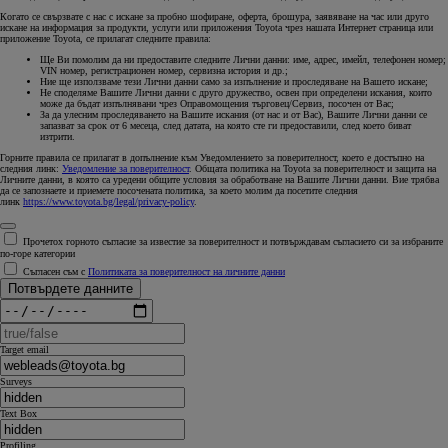
Когато се свързвате с нас с искане за пробно шофиране, оферта, брошура, заявяване на час или друго
искане на информация за продукти, услуги или приложения Toyota чрез нашата Интернет страница или
приложение Toyota, се прилагат следните правила:
Ще Ви помолим да ни предоставите следните Лични данни: име, адрес, имейл, телефонен номер;
VIN номер, регистрационен номер, сервизна история и др.;
Ние ще използваме тези Лични данни само за изпълнение и проследяване на Вашето искане;
Не споделяме Вашите Лични данни с друго дружество, освен при определени искания, които
може да бъдат изпълнявани чрез Оправомощения търговец/Сервиз, посочен от Вас;
За да улесним проследяването на Вашите искания (от нас и от Вас), Вашите Лични данни се
запазват за срок от 6 месеца, след датата, на която сте ги предоставили, след което биват
изтрити.
Горните правила се прилагат в допълнение към Уведомлението за поверителност, което е достъпно на
следния линк:
Уведомление за поверителност
. Общата политика на Toyota за поверителност и защита на
Личните данни, в която са уредени общите условия за обработване на Вашите Лични данни. Вие трябва
да се запознаете и приемете посочената политика, за което молим да посетите следния
линк
https://www.toyota.bg/legal/privacy-policy
.
Прочетох горното съгласие за известие за поверителност и потвърждавам съгласието си за избраните
по-горе категории
Съгласен съм с
Политиката за поверителност на личните данни
Потвърдете данните
Target email
Surveys
Text Box
Profiling