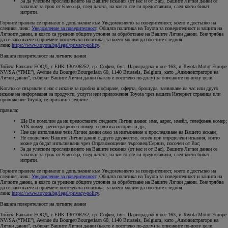
За да улесним проследяването на Вашите искания (от нас и от Вас), Вашите Лични данни се
запазват за срок от 6 месеца, след датата, на която сте ги предоставили, след което биват
изтрити.
Горните правила се прилагат в допълнение към Уведомлението за поверителност, което е достъпно на
следния линк:
Уведомление за поверителност
. Общата политика на Toyota за поверителност и защита на
Личните данни, в която са уредени общите условия за обработване на Вашите Лични данни. Вие трябва
да се запознаете и приемете посочената политика, за което молим да посетите следния
линк
https://www.toyota.bg/legal/privacy-policy
.
Вашата поверителност на личните данни
Тойота Балканс ЕООД, с ЕИК 130106252, гр. София, бул. Цариградско шосе 163, и Toyota Motor Europe
NV/SA (“TME”), Avenue du Bourget/Bourgetlaan 60, 1140 Brussels, Belgium, като „Администратори на
Лични данни”, събират Вашите Лични данни (както е посочено по-долу) за описаните по-долу цели.
Когато се свързвате с нас с искане за пробно шофиране, оферта, брошура, заявяване на час или друго
искане на информация за продукти, услуги или приложения Toyota чрез нашата Интернет страница или
приложение Toyota, се прилагат следните...
правила:
Ще Ви помолим да ни предоставите следните Лични данни: име, адрес, имейл, телефонен номер;
VIN номер, регистрационен номер, сервизна история и др.;
Ние ще използваме тези Лични данни само за изпълнение и проследяване на Вашето искане;
Не споделяме Вашите Лични данни с друго дружество, освен при определени искания, които
може да бъдат изпълнявани чрез Оправомощения търговец/Сервиз, посочен от Вас;
За да улесним проследяването на Вашите искания (от нас и от Вас), Вашите Лични данни се
запазват за срок от 6 месеца, след датата, на която сте ги предоставили, след което биват
изтрити.
Горните правила се прилагат в допълнение към Уведомлението за поверителност, което е достъпно на
следния линк:
Уведомление за поверителност
. Общата политика на Toyota за поверителност и защита на
Личните данни, в която са уредени общите условия за обработване на Вашите Лични данни. Вие трябва
да се запознаете и приемете посочената политика, за което молим да посетите следния
линк
https://www.toyota.bg/legal/privacy-policy
.
Вашата поверителност на личните данни
Тойота Балканс ЕООД, с ЕИК 130106252, гр. София, бул. Цариградско шосе 163, и Toyota Motor Europe
NV/SA (“TME”), Avenue du Bourget/Bourgetlaan 60, 1140 Brussels, Belgium, като „Администратори на
Лични данни”, събират Вашите Лични данни (както е посочено по-долу) за описаните по-долу цели.