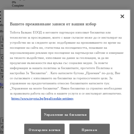
0%
Complete
01 Модели
02 Търговци
03 Контакти
04 Потвърждение
Вашето преживяване зависи от вашия избор
Изберете модел
Изберете двигател
Тойота Балканс ЕООД и неговите партньори използват бисквитки или
технологии за проследяване, които с ваше съгласие може да се инсталират на
Изберете търговец
устройство ви за следните цели: подобряване на преживяването по време на
посещение на сайта ни, статистика на посещаемостта, показване на
персонализирани реклами при посещение на партньорски сайтове и измерване
на тяхното въздействие, използване на данни за геолокация, за да ви
предлагаме възможности във връзка със социални медии. За повече
информация за нашата политика за бисквитките, прочетете Политика и
настройки За "Бисквитки". . Като натиснете бутона „Приемам“ по-долу, Вие
се съгласявате с използването на бисквитки за горепосочените цели. За
управление на предпочитанията относно бисквитките натиснете тук:
Контакти на представителството на Toyota
Контакти на представителството на Toyota
Работно време
Работно време
„Управление на моите бисквитки“. Някои бисквитки са стриктно необходими
за правилната работа на сайта и нашите услуги и се инсталират автоматично.
https://www.toyota.bg/legal/cookie-settings
Управление на бисквитки
Попълнете вашите данни
Отхвърлям всички
Приемам
Dealer Language