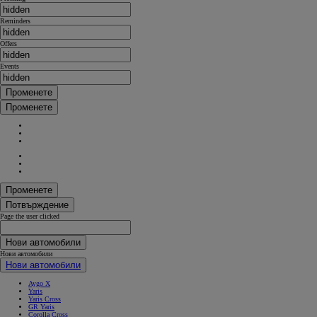
Reminders
Offers
Events
Променете
Променете
Променете
Потвърждение
Page the user clicked
Нови автомобили
Нови автомобили
Нови автомобили
Aygo X
Yaris
Yaris Cross
GR Yaris
Corolla Cross