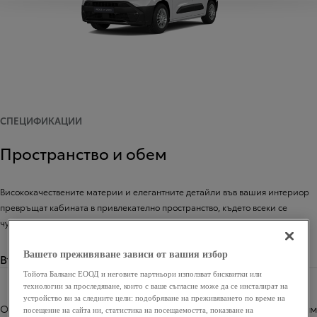
СПЕЦИФИКАЦИИ
Пространство и обем
Висококачествените материи и елегантните детайли във вашия интериор
превръщат кабината в привлекателно пространство, където всеки се
чувства комфортно.
Вашето преживяване зависи от вашия избор
Външни размери и тегла
Тойота Балканс ЕООД и неговите партньори използват бисквитки или
технологии за проследяване, които с ваше съгласие може да се инсталират на
устройство ви за следните цели: подобряване на преживяването по време на
Обща дължина (мм)
4403 мм
посещение на сайта ни, статистика на посещаемостта, показване на