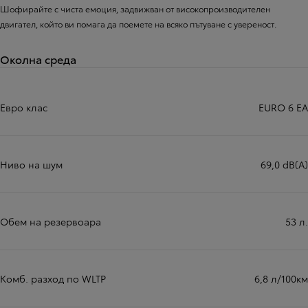
Шофирайте с чиста емоция, задвижван от високопроизводителен
двигател, който ви помага да поемете на всяко пътуване с увереност.
Околна среда
Евро клас
EURO 6 EA
Ниво на шум
69,0 dB(A)
Обем на резервоара
53 л.
Комб. разход по WLTP
6,8 л/100км