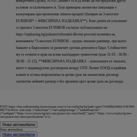
конкретната сделка, «ОТП Лизинг» ЕООД може да Ви предложи други
условия за сключването ѝ. Тази примерна лизингова симулация е
калкулирана при променлив лихвен процент (базиран на 3-месечен
EURIBOR* + ФИКСИРАНА НАДБАВКА**). Към датата на усвояване
се прилага 3-месечен EURIBOR съгласно публикуванaтa на
https://otpleasing.bg/polezno/referentni-lihveni-procenti политика на
компанията *3-месечен EURIBOR - средно лихвено равнище, при което
банките в Еврозоната си разменят срочни депозити в Евро. Стойностите
му се отчитат в края на всяко календарно тримесечие (към 31.03 - 30.06 -
30.09 - 31.12); **ФИКСИРАНА НАДБАВКА – компонента от лихвата,
която е индивидуално договорена между ОТП Лизинг ЕООД и крайния
клиент и остава непроменена за целия срок на лизинговия договор,
съответно нейният размер е без промяна през целия срок на договора.
POST https://dxp-webcarconfig.toyota-europe.com/v1/car-config/bg/bg?path=specs/74c690bd-868d-47df-9f4f-
98277d13615c with body {"reduxState":{"carConfigSettings":{"loadedStepUrls":
{"configure":"https://www.toyota.bg/new-cars/proace-city-verso/build","specs":"https://www.toyota.bg/new-
cars/proace-city-verso/specifications"}}}}
Нови автомобили
Нови автомобили
Нови автомобили