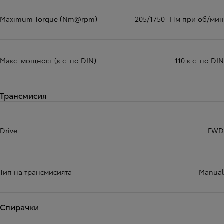
Maximum Torque (Nm@rpm)
205/1750- Нм при об/мин
Макс. мощност (к.с. по DIN)
110 к.с. по DIN
Трансмисия
Drive
FWD
Тип на трансмисията
Manual
Спирачки