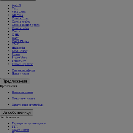
Aygo X
Yaris
Yaris Cross
GR Yaris
Corolla Cross
Corolla хечбек
Corolla Touring Sports
Corolla Sedan
Camry
C-HR
RAV4
RAV4 Plug-in
bZ4X
Highlander
Land Cruiser
Proace
Proace Verso
Proace City
Proace City Verso
Специални оферти
Ценови листи
Предложения
Предложения
Финансов лизинг
Оперативен лизинг
Оферти нови автомобили
За собственици
За собственици
Гаранция на производителя
ГТП
Toyota Protect