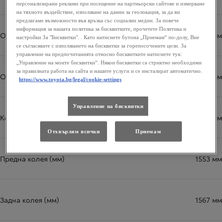
персонализирани реклами при посещение на партньорски сайтове и измерване
на тяхното въздействие, използване на данни за геолокация, за да ви
предлагаме възможности във връзка със социални медии. За повече
информация за нашата политика за бисквитките, прочетете Политика и
Обща ширина (мм)
1848 мм
настройки За "Бисквитки". . Като натиснете бутона „Приемам“ по-долу, Вие
се съгласявате с използването на бисквитки за горепосочените цели. За
управление на предпочитанията относно бисквитките натиснете тук:
„Управление на моите бисквитки“. Някои бисквитки са стриктно необходими
за правилната работа на сайта и нашите услуги и се инсталират автоматично.
Обща височина (мм)
1880 мм
https://www.toyota.bg/legal/cookie-settings
Управление на бисквитки
Колесна база (мм)
2785 мм
Отхвърлям всички
Приемам
Предна колея (мм)
1553 мм
Задна колея (мм)
1567 мм