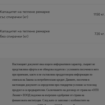
Капацитет на теглене ремарке
1150 кг.
със спирачки (кг)
Капацитет на теглене ремарке
720 кг.
без спирачки (кг)
Настоящият документ има изцяло информативен характер, същият не
представлява оферта и не обвързва издателя с условията посочени в него
при приемане, както и не съставлява преддоговорна информация по
смисъла на Закона за потребителския кредит. Данните, посочени в
настоящия документ са определени при стандартни условия за този вид
продукт и са предварителни. Сключването на договор от страна на «ОТП
Лизинг» ЕООД подлежи на вътрешно одобрение от страна на
финансовата институция. След като се запознае с особеностите на