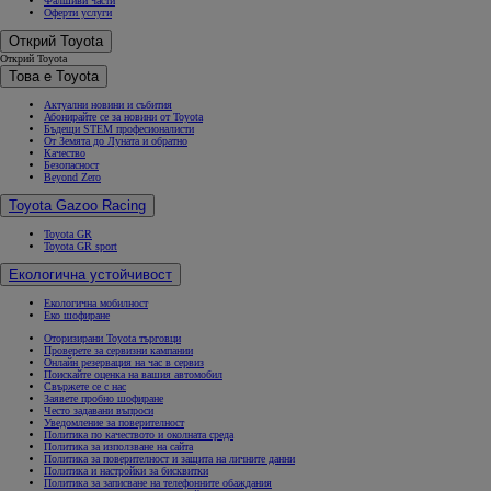
Фалшиви части
Оферти услуги
Открий Toyota
Открий Toyota
Това е Toyota
Актуални новини и събития
Абонирайте се за новини от Toyota
Бъдещи STEM професионалисти
От Земята до Луната и обратно
Качество
Безопасност
Beyond Zero
Toyota Gazoo Racing
Toyota GR
Toyota GR sport
Екологична устойчивост
Екологична мобилност
Еко шофиране
Оторизирани Toyota търговци
Проверете за сервизни кампании
Онлайн резервация на час в сервиз
Поискайте оценка на вашия автомобил
Свържете се с нас
Заявете пробно шофиране
Често задавани въпроси
Уведомление за поверителност
Политика по качеството и околната среда
Политика за използване на сайта
Политика за поверителност и защита на личните данни
Политика и настройки за бисквитки
Политика за записване на телефонните обаждания