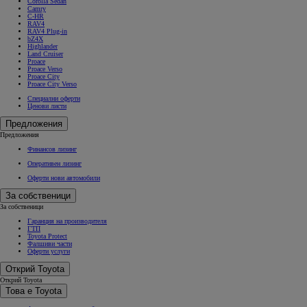
Corolla Sedan
Camry
C-HR
RAV4
RAV4 Plug-in
bZ4X
Highlander
Land Cruiser
Proace
Proace Verso
Proace City
Proace City Verso
Специални оферти
Ценови листи
Предложения
Предложения
Финансов лизинг
Оперативен лизинг
Оферти нови автомобили
За собственици
За собственици
Гаранция на производителя
ГТП
Toyota Protect
Фалшиви части
Оферти услуги
Открий Toyota
Открий Toyota
Това е Toyota