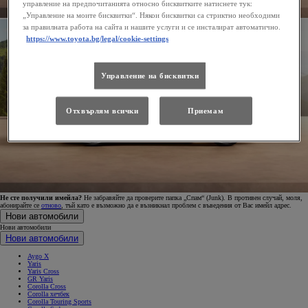
управление на предпочитанията относно бисквитките натиснете тук:
„Управление на моите бисквитки“. Някои бисквитки са стриктно необходими
за правилната работа на сайта и нашите услуги и се инсталират автоматично.
https://www.toyota.bg/legal/cookie-settings
Управление на бисквитки
Отхвърлям всички
Приемам
Не сте получили имейла?
Не забравяйте да проверите папка „Спам“ (Junk). В противен случай, моля,
абонирайте се
отново
, тъй като е възможно да е възникнал проблем с въведения от Вас имейл адрес.
Нови автомобили
Нови автомобили
Нови автомобили
Aygo X
Yaris
Yaris Cross
GR Yaris
Corolla Cross
Corolla хечбек
Corolla Touring Sports