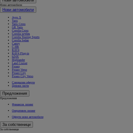
Нови автомобили
Нови автомобили
Нови автомобили
Aygo X
Yaris
Yaris Cross
GR Yaris
Corolla Cross
Corolla хечбек
Corolla Touring Sports
Corolla Sedan
Camry
C-HR
RAV4
RAV4 Plug-in
bZ4X
Highlander
Land Cruiser
Proace
Proace Verso
Proace City
Proace City Verso
Специални оферти
Ценови листи
Предложения
Предложения
Финансов лизинг
Оперативен лизинг
Оферти нови автомобили
За собственици
За собственици