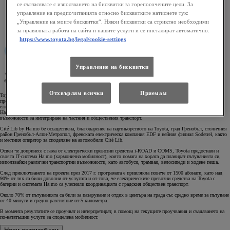
се съгласявате с използването на бисквитки за горепосочените цели. За
управление на предпочитанията относно бисквитките натиснете тук:
„Управление на моите бисквитки“. Някои бисквитки са стриктно необходими
за правилната работа на сайта и нашите услуги и се инсталират автоматично.
https://www.toyota.bg/legal/cookie-settings
Управление на бисквитки
Отхвърлям всички
Приемам
Toyota беше ключов участник в иновативно партньорство в Гренобъл, Франция за тестване на
предимствата на електрическите превозни средства с батерии в градски условия. Тя предостави
електрически автомобили с батерии и платформа за споделено ползване на автомобили на Cité Lib by
Ha:mo в рамките на структуриран тригодишен пилотен проект (2014-2017 г.) за проучване на нови
възможности за интегриране на частния и обществения транспорт.
Cité Lib by Ha:mo бе осъществена, благодарение на партньорството на Toyota, град Гренобъл, столичния
район Гренобъл-Алпи-Метропол, френската електрическа компания EDF и нейния филиал Sodetrel, както
и местния оператор за споделяне на автомобили Cité Lib.
Освен че допринесе с гама от електрически превозни средства i-ROAD и COMS, Toyota предостави и
своята IT-система Ha:mo (хармонична мобилност), която помага на хората да планират пътуванията си,
използвайки различни транспортни възможности, като автобуси, трамваи, велосипеди и ходене пеша.
След приключването на проекта през 2017 г. програмата е привлякла повече от 1500 абонати, като над
90% от тях са били доволни от услугата и от това, че електрическите превозни средства на Toyota с
батерии и системата Ha:mo са улеснили координацията с градския обществен транспорт.
Около 70% от пътуванията са били за пазаруване и отдих в центъра на града със средно време за пътуване
от 40 минути и средно разстояние от 5 километра.
В момента резултатите се проучват и интерпретират, в помощ на текущите проучвания и създаването на
по-нататъшни услуги за споделена мобилност.