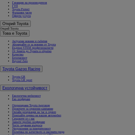
Гаранция на производителя
ГТП
Toyota Protect
Фалшиви части
Оферти услуги
Открий Toyota
Открий Toyota
Това е Toyota
Актуални новини и събития
Абонирайте се за новини от Toyota
Бъдещи STEM професионалисти
От Земята до Луната и обратно
Качество
Безопасност
Beyond Zero
Toyota Gazoo Racing
Toyota GR
Toyota GR sport
Екологична устойчивост
Екологична мобилност
Еко шофиране
Оторизирани Toyota търговци
Проверете за сервизни кампании
Онлайн резервация на час в сервиз
Поискайте оценка на вашия автомобил
Свържете се с нас
Заявете пробно шофиране
Често задавани въпроси
Уведомление за поверителност
Политика по качеството и околната среда