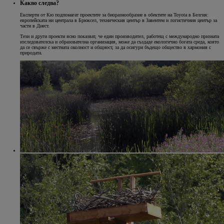
Какво следва?
Експерти от Кю подпомагат проектите за биоразнообразие в обектите на Toyota в Белгия:
европейската ни централа в Брюксел, техническия център в Завентем и логистичния център за
части в Диест.
Тези и други проекти ясно показват, че един производител, работещ с международно призната
изследователска и образователна организация, може да създаде екологично богата среда, която
да се свърже с местната околност и общност, за да осигури бъдещо общество в хармония с
природата.