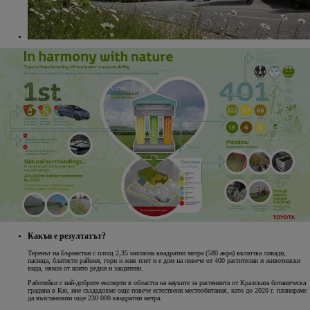
Какъв е резултатът?
Теренът на Бърнастън с площ 2,35 милиона квадратни метра (580 акра) включва ливади,
пасища, блатисти райони, гори и жив плет и е дом на повече от 400 растителни и животински
вида, някои от които редки и защитени.
Работейки с най-добрите експерти в областта на науките за растенията от Кралската ботаническа
градина в Кю, ние създадохме още повече естествени местообитания, като до 2020 г. планираме
да възстановим още 230 000 квадратни метра.