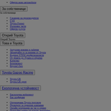
Оферти нови автомобили
За собственици
За собственици
Гаранция на производителя
ГТП
Toyota Protect
Фалшиви части
Оферти услуги
Открий Toyota
Открий Toyota
Това е Toyota
Актуални новини и събития
Абонирайте се за новини от Toyota
Бъдещи STEM професионалисти
От Земята до Луната и обратно
Качество
Безопасност
Beyond Zero
Toyota Gazoo Racing
Toyota GR
Toyota GR sport
Екологична устойчивост
Екологична мобилност
Еко шофиране
Оторизирани Toyota търговци
Проверете за сервизни кампании
Онлайн резервация на час в сервиз
Поискайте оценка на вашия автомобил