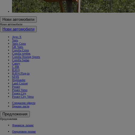
Нови автомобили
Нови автомобили
Нови автомобили
Aygo X
Yaris
Yaris Cross
GR Yaris
Corolla Cross
Corolla хечбек
Corolla Touring Sports
Corolla Sedan
Camry
C-HR
RAV4
RAV4 Plug-in
bZ4X
Highlander
Land Cruiser
Proace
Proace Verso
Proace City
Proace City Verso
Специални оферти
Ценови листи
Предложения
Предложения
Финансов лизинг
Оперативен лизинг