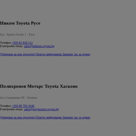
Ником Toyota Русе
бул. Христо Ботев 1 - Русе
Телефон
+359 82 818 111
Електронна поща:
sales@nikkom.toyota.bg
(Отваряне на нов прозорец)
Повече информация
Запазате час за сервиз
Полихронов Мотърс Toyota Хасково
бул.Съединение 90 - Хасково
Телефон
+359 89 793 4246
Електронна поща:
sales@polymotors.toyota.bg
(Отваряне на нов прозорец)
Повече информация
Запазате час за сервиз