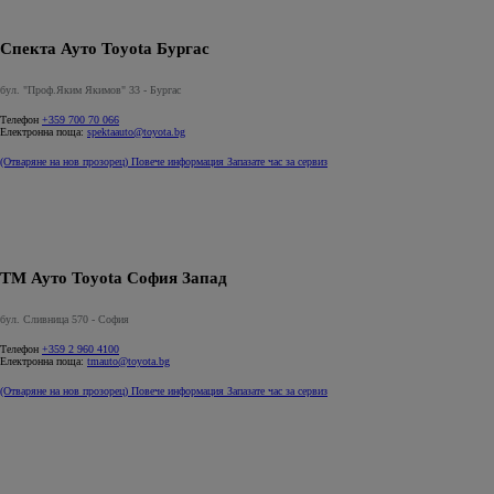
Спекта Ауто Toyota Бургас
бул. "Проф.Яким Якимов" 33 - Бургас
Телефон
+359 700 70 066
Електронна поща:
spektaauto@toyota.bg
(Отваряне на нов прозорец)
Повече информация
Запазате час за сервиз
ТМ Ауто Toyota София Запад
бул. Сливница 570 - София
Телефон
+359 2 960 4100
Електронна поща:
tmauto@toyota.bg
(Отваряне на нов прозорец)
Повече информация
Запазате час за сервиз