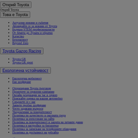
Открий Toyota
Открий Toyota
Това е Toyota
Актуални новини и събития
Абонирайте се за новини от Toyota
Бъдещи STEM професионалисти
От Земята до Луната и обратно
Качество
Безопасност
Beyond Zero
Toyota Gazoo Racing
Toyota GR
Toyota GR sport
Екологична устойчивост
Екологична мобилност
Еко шофиране
Оторизирани Toyota търговци
Проверете за сервизни кампании
Онлайн резервация на час в сервиз
Поискайте оценка на вашия автомобил
Свържете се с нас
Заявете пробно шофиране
Често задавани въпроси
Уведомление за поверителност
Политика по качеството и околната среда
Политика за използване на сайта
Политика за поверителност и защита на личните данни
Политика и настройки за бисквитки
Политика за записване на телефонните обаждания
Политика за достъпност на уебсайта