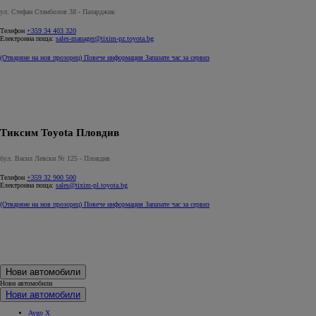
ул. Стефан Стамболов 38 - Пазарджик
Телефон
+359 34 403 320
Електронна поща:
sales-manager@tixim-pz.toyota.bg
(Отваряне на нов прозорец)
Повече информация
Запазате час за сервиз
Тиксим Toyota Пловдив
бул. Васил Левски № 125 - Пловдив
Телефон
+359 32 900 500
Електронна поща:
sales@tixim-pl.toyota.bg
(Отваряне на нов прозорец)
Повече информация
Запазате час за сервиз
Нови автомобили
Нови автомобили
Нови автомобили
Aygo X