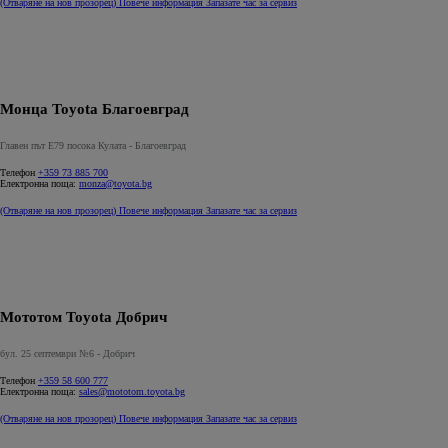
(Отваряне на нов прозорец)
Повече информация
Запазате час за сервиз
Монца Toyota Благоевград
Главен път Е79 посока Кулата - Благоевград
Телефон
+359 73 885 700
Електронна поща:
monza@toyota.bg
(Отваряне на нов прозорец)
Повече информация
Запазате час за сервиз
Мототом Toyota Добрич
бул. 25 септември №6 - Добрич
Телефон
+359 58 600 777
Електронна поща:
sales@mototom.toyota.bg
(Отваряне на нов прозорец)
Повече информация
Запазате час за сервиз