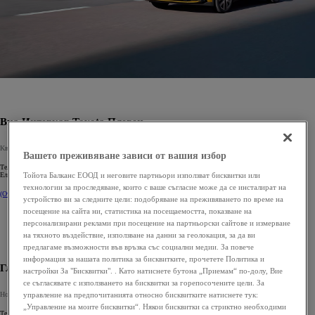
Виа Интеркар Toyota Плевен
Kвартал Дружба 1 - Плевен
Вашето преживяване зависи от вашия избор
Телефон
+359 64 870 880
Тойота Балканс ЕООД и неговите партньори използват бисквитки или
Електронна поща:
sales@via.toyota.bg
технологии за проследяване, които с ваше съгласие може да се инсталират на
(Отваряне на нов прозорец)
Повече информация
Запазате час за сервиз
устройство ви за следните цели: подобряване на преживяването по време на
посещение на сайта ни, статистика на посещаемостта, показване на
персонализирани реклами при посещение на партньорски сайтове и измерване
на тяхното въздействие, използване на данни за геолокация, за да ви
предлагаме възможности във връзка със социални медии. За повече
информация за нашата политика за бисквитките, прочетете Политика и
Глобалкар Toyota Стара Загора
настройки За "Бисквитки". . Като натиснете бутона „Приемам“ по-долу, Вие
се съгласявате с използването на бисквитки за горепосочените цели. За
Новозагорскo шосе 59030 - Стара Загора
управление на предпочитанията относно бисквитките натиснете тук:
„Управление на моите бисквитки“. Някои бисквитки са стриктно необходими
Телефон
+359 42 919 414