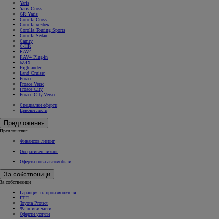
Yaris
Yaris Cross
GR Yaris
Corolla Cross
Corolla хечбек
Corolla Touring Sports
Corolla Sedan
Camry
C-HR
RAV4
RAV4 Plug-in
bZ4X
Highlander
Land Cruiser
Proace
Proace Verso
Proace City
Proace City Verso
Специални оферти
Ценови листи
Предложения
Предложения
Финансов лизинг
Оперативен лизинг
Оферти нови автомобили
За собственици
За собственици
Гаранция на производителя
ГТП
Toyota Protect
Фалшиви части
Оферти услуги