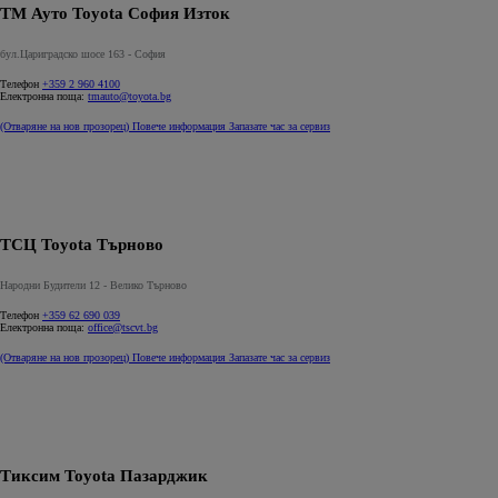
ТМ Ауто Toyota София Изток
бул.Цариградско шосе 163 - София
Телефон
+359 2 960 4100
Електронна поща:
tmauto@toyota.bg
(Отваряне на нов прозорец)
Повече информация
Запазате час за сервиз
ТСЦ Toyota Търново
Народни Будители 12 - Велико Търново
Телефон
+359 62 690 039
Електронна поща:
office@tscvt.bg
(Отваряне на нов прозорец)
Повече информация
Запазате час за сервиз
Тиксим Toyota Пазарджик