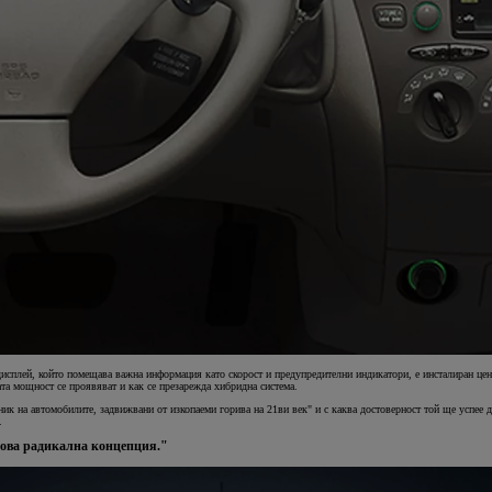
сплей, който помещава важна информация като скорост и предупредителни индикатори, е инсталиран цент
ата мощност се проявяват и как се презарежда хибридна система.
ик на автомобилите, задвижвани от изкопаеми горива на 21ви век" и с каква достоверност той ще успее д
.
кова радикална концепция."