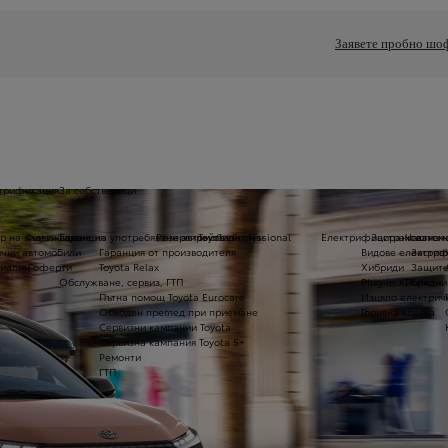
Заявете пробно шо
трификация
За собственици
р на задвижване
Финансиране на употребявани автомобили
Гаранция
Резервирайте онлайн
Toyota Professional
Електрифицирани автом
Застраховане 
Части и
чни автомобили
Гаранция от производителя
Видове електри
Застра
иални оферти
Toyota Relax
Хибриди
Защите
Обслужване, сервиз, ГТП
Plug-in Хибриди
Полезни
Пътна помощ Toyota Eurocare
Изцяло електрич
Обходен преглед при приемане
Горивна клетка
Сервизни кампании Toyota
Сервизна кампания Toyota 5+
Ремонти
ГТП