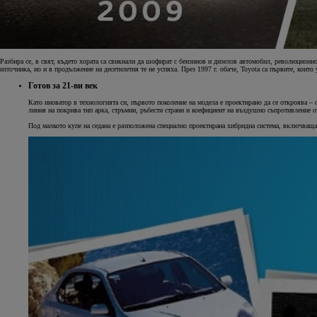
Разбира се, в свят, където хората са свикнали да шофират с бензинов и дизелов автомобил, революционн
източника, но и в продължение на десетилетия те не успяха. През 1997 г. обаче, Toyota са първите, коит
Готов за 21-ви век
Като иноватор в технологията си, първото поколение на модела е проектирано да се откроява –
линия на покрива тип арка, стръмни, ръбести страни и коефициент на въздушно съпротивление о
Под малкото купе на седана е разположена специално проектирана хибридна система, включваща 