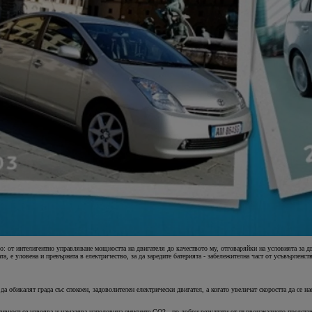
от интелигентно управляване мощността на двигателя до качеството му, отговаряйки на условията за дви
та, е уловена и превърната в електричество, за да заредите батерията - забележителна част от усъвърпенств
а обикалят града със спокоен, задоволителен електрически двигател, а когато увеличат скоростта да се н
ивност се удвоява и намалява наполовина емисиите CO2 - по-добри резултати от първоначалното представ