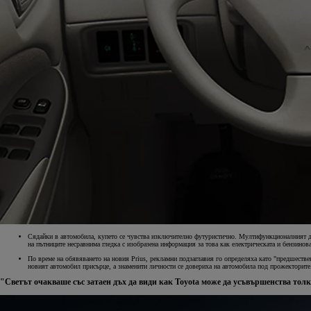
От
Или на лизинг / month
Toyota C-HR
Резервирай онлайн
HYBRID ELECTRIC & PLUG IN HYBRID ELECTRIC
Сядайки в автомобила, купето се чувства изключително футуристично. Мултифункционалният ди
на пътниците несравнима гледка с изобразена информация за това как електрическата и бензинов
По време на обявяването на новия Prius, рекламни подзаглавия го определяха като "предшествен
новият автомобил присърце, а знаменити личности се довериха на автомобила под прожекторите
"Светът очакваше със затаен дъх да види как Toyota може да усъвършенства тол