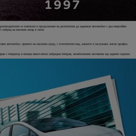
производителите се опитвали в продължение на десетилетия да задвижат автомобил с два енергийни
т хибрид на масовия пазар в света.
тавя автомобил, приятел на околната среда, с отличителен вид, какъвто и заслужава: висок профил,
ран с генератор и мощна никел-метал хибридна батерия, незабележимо поставена зад задните седалки.