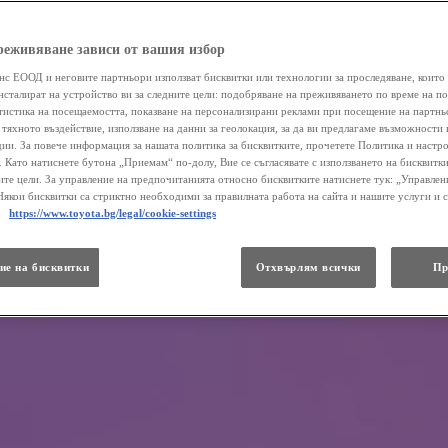
реживяване зависи от вашия избор
нс ЕООД и неговите партньори използват бисквитки или технологии за проследяване, които 
нсталират на устройство ви за следните цели: подобряване на преживяването по време на п
атистика на посещаемостта, показване на персонализирани реклами при посещение на партнь
 тяхното въздействие, използване на данни за геолокация, за да ви предлагаме възможности 
ии. За повече информация за нашата политика за бисквитките, прочетете Политика и настр
 . Като натиснете бутона „Приемам“ по-долу, Вие се съгласявате с използването на бисквитки
те цели. За управление на предпочитанията относно бисквитките натиснете тук: „Управлен
Някои бисквитки са стриктно необходими за правилната работа на сайта и нашите услуги и 
.
https://www.toyota.bg/legal/cookie-settings
ие на бисквитки
Отхвърлям всички
Пр
е революционизира света през изминалия век. За съжаление, колкото повече се увеличават автомобилите, 