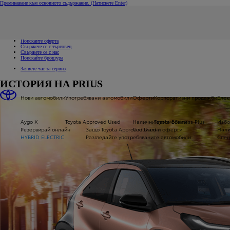
Преминаване към основното съдържание.
(Натиснете Enter)
Свържете се с нас
Кликнете за да затворите прозореца с бързи връзки
Връзки за бърз достъп
Заявете пробно шофиране
Поискайте оферта
Свържете се с търговец
Свържете се с нас
Поискайте брошура
Заявете час за сервиз
ИСТОРИЯ НА PRIUS
Нови автомобили
Употребявани автомобили
Оферти
Корпоративни продажби
Елек
Aygo X
Toyota Approved Used
Налични автомобили
Toyota Business Plus
Избо
Резервирай онлайн
Защо Toyota Approved Used
Специални оферти
Нали
HYBRID ELECTRIC
Разгледайте употребяваните автомобили
Спец