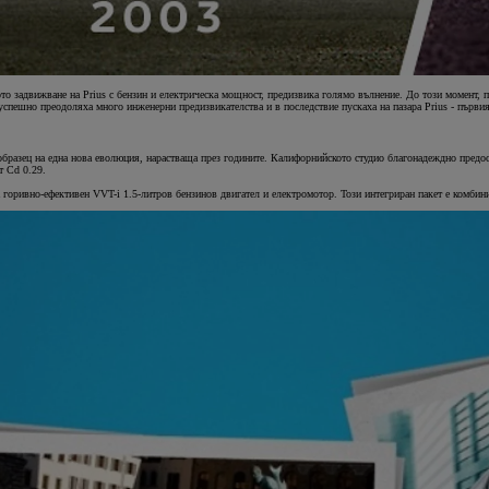
ото задвижване на Prius с бензин и електрическа мощност, предизвика голямо вълнение. До този момент, 
о успешно преодоляха много инженерни предизвикателства и в последствие пускаха на пазара Prius - първия
 образец на една нова еволюция, нарастваща през годините. Калифорнийското студио благонадеждно предос
т Cd 0.29.
горивно-ефективен VVT-i 1.5-литров бензинов двигател и електромотор. Този интегриран пакет е комбини