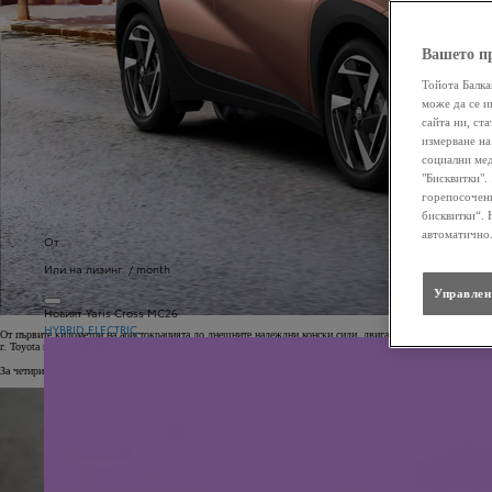
Вашето п
Тойота Балка
може да се и
сайта ни, ст
измерване на
социални мед
"Бисквитки".
горепосочени
бисквитки“. 
автоматично
От
Или на лизинг / month
Управлен
Новият Yaris Cross MC26
HYBRID ELECTRIC
От първите километри на аристокрацията до днешните надеждни конски сили, двигателят с вътрешно горен
г. Toyota постави нова цел: да създаде автомобил с ниски емисии за по-чисто бъдеще.
За четири кратки години се роди пионера: Prius хибрид.