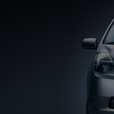
От
Или на лизинг / month
RAV4
Резервирай онлайн
HYBRID ELECTRIC & PLUG IN HYBRID ELECTRIC