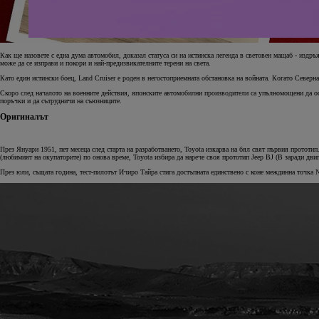
Как ще назовете с една дума автомобил, доказал статуса си на истинска легенда в световен мащаб - издръ
може да се изправи и покори и най-предизвикателните терени на света.
Като един истински боец, Land Cruiser e роден в негостоприемната обстановка на войната. Когато Севе
Скоро след началото на военните действия, японските автомобилни производители са упълномощени да осиг
поръчки и да сътрудничи на съюзниците.
Оригиналът
През Януари 1951, пет месеца след старта на разработването, Toyota изкарва на бял свят първия прототи
(любимият на окупаторите) по онова време, Toyota избира да нарече своя прототип Jeep BJ (B заради двига
През юли, същата година, тест-пилотът Ичиро Тайра стига достъпната единствено с коне междинна точка 