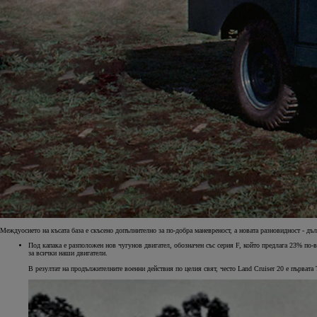
От
29 990
€
58 655,34
лв
. с ДДС
Corolla Touring Sports
Резервирай онлайн
HYBRID ELECTRIC
Междуосието на късата база е скъсено допълнително за по-добра маневреност, а новата разновидност - дълг
Под капака е разположен нов чугунов двигател, обозначен със серия F, който предлага 23% по-
за всички наши двигатели.
В резултат на продължителните военни действия по целия свят, често Land Cruiser 20 е първата