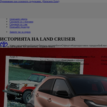
Преминаване към основното съдържание.
(Натиснете Enter)
Свържете се с нас
Кликнете за да затворите прозореца с бързи връзки
Връзки за бърз достъп
Заявете пробно шофиране
Поискайте оферта
Свържете се с търговец
Свържете се с нас
Поискайте брошура
Заявете час за сервиз
ИСТОРИЯТА НА LAND CRUISER
Нови автомобили
Употребявани автомобили
Оферти
Корпоративни продажби
Елек
В чест на най-коравия 4x4 автомобил, създаван някога
Aygo X
Toyota Approved Used
Налични автомобили
Toyota Business Plus
Избо
Резервирай онлайн
Защо Toyota Approved Used
Специални оферти
Нали
HYBRID ELECTRIC
Разгледайте употребяваните автомобили
Спец