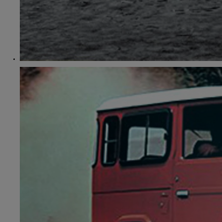
От
Или на лизинг / month
RAV4
Резервирай онлайн
HYBRID ELECTRIC & PLUG IN HYBRID ELECTRIC