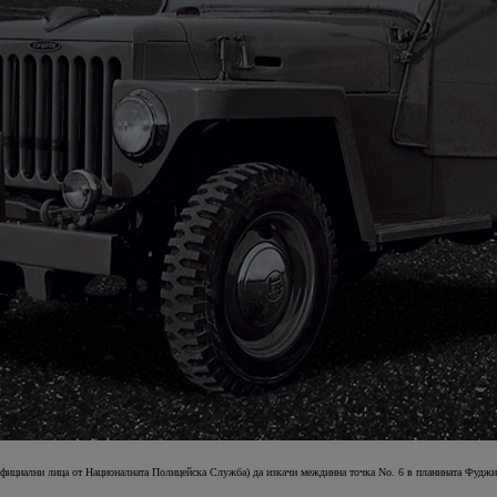
фициални лица от Националната Полицейска Служба) да изкачи междинна точка No. 6 в планината Фуджи - 