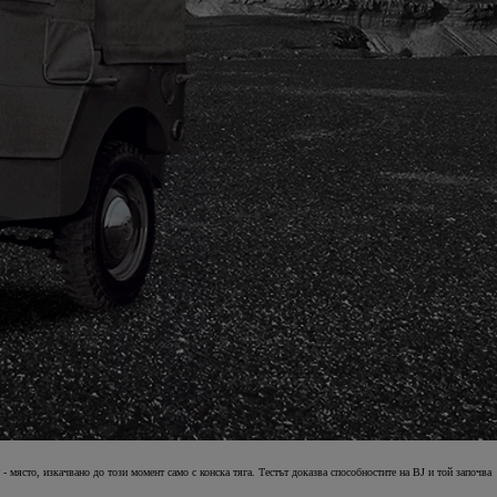
място, изкачвано до този момент само с конска тяга. Тестът доказва способностите на BJ и той започва