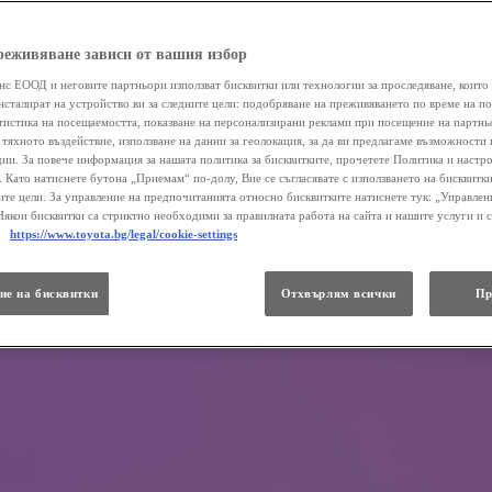
реживяване зависи от вашия избор
нс ЕООД и неговите партньори използват бисквитки или технологии за проследяване, които 
нсталират на устройство ви за следните цели: подобряване на преживяването по време на п
атистика на посещаемостта, показване на персонализирани реклами при посещение на партнь
 тяхното въздействие, използване на данни за геолокация, за да ви предлагаме възможности 
ии. За повече информация за нашата политика за бисквитките, прочетете Политика и настр
 . Като натиснете бутона „Приемам“ по-долу, Вие се съгласявате с използването на бисквитки
те цели. За управление на предпочитанията относно бисквитките натиснете тук: „Управлен
Някои бисквитки са стриктно необходими за правилната работа на сайта и нашите услуги и 
.
https://www.toyota.bg/legal/cookie-settings
ие на бисквитки
Отхвърлям всички
Пр