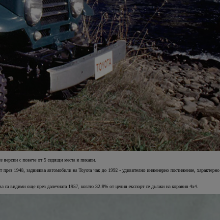
се версии с повече от 5 седящи места и пикапи.
ят през 1948, задвижва автомобили на Toyota чак до 1992 - удивително инженерно постижение, характерно
ва са видими още през далечната 1957, когато 32.8% от целия експорт се дължи на коравия 4х4.