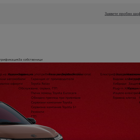
Заявете пробно шо
трификация
За собственици
р на задвижване
Финансиране на употребявани автомобили
Гаранция
Резервирайте онлайн
Toyota Professional
Електрифицирани автом
Застраховане 
Части и
чни автомобили
Гаранция от производителя
Видове електри
Застра
иални оферти
Toyota Relax
Хибриди
Защите
Обслужване, сервиз, ГТП
Plug-in Хибриди
Полезни
Пътна помощ Toyota Eurocare
Изцяло електрич
Обходен преглед при приемане
Горивна клетка
Сервизни кампании Toyota
Сервизна кампания Toyota 5+
Ремонти
ГТП