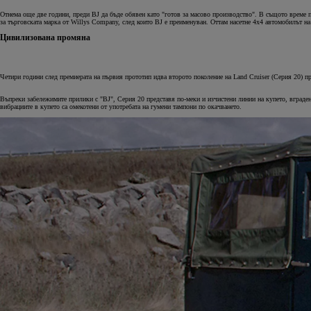
Отнема още две години, преди BJ да бъде обявен като "готов за масово производство". В същото време п
за търговската марка от Willys Company, след които BJ е преименуван. Оттам насетне 4х4 автомобилът на T
Цивилизована промяна
Четири години след премиерата на първия прототип идва второто поколение на Land Cruiser (Серия 20) 
Въпреки забележимите прилики с "BJ", Серия 20 представя по-меки и изчистени линии на купето, вграден
вибрациите в купето са омекотени от употребата на гумени тампони по окачването.
ОЧАКВАЙТЕ СКОРО