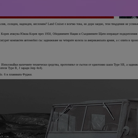
жлив, солиден, надежден, несломим? Land Cruiser е всичко това, но дори заедно, тези твърдения не успява
рна Корея атакува Южна Корея през 1950, Обединените Нации и Съединените Щати изпращат подкрепления 
урят компактен автомобил със задвижване на четирите колела за американската армия, а с опита в произв
п. Използвайки наличните технически средства, прототипът се състои от еднотонно шаси Type SB, а задвиж
теля Type B, J заради Jeep 4x4).
No. 6 в планината Фуджи.