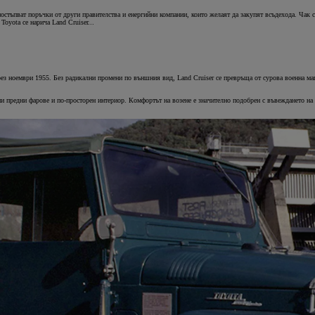
остъпват поръчки от други правителства и енергийни компании, които желаят да закупят всъдехода. Чак с
oyota се нарича Land Cruiser...
през ноември 1955. Без радикални промени по външния вид, Land Cruiser се превръща от сурова военна м
и предни фарове и по-просторен интериор. Комфортът на возене е значително подобрен с въвеждането на н