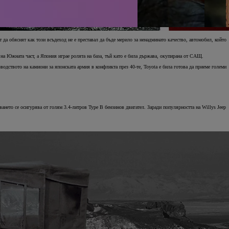
т да обяснят как този всъдеход не е преставал да бъде мерило за ненадминато качество, автомобил, който
на Южната част, а Япония играе ролята на база, тъй като е била държава, окупирана от САЩ.
одството на камиони за японската армия в конфликта през 40-те, Toyota е била готова да приеме големи
ването се осигурява от голям 3.4-литров Type B бензинов двигател. Заради популярността на Willys Jeep