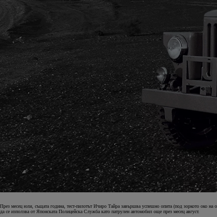
През месец юли, същата година, тест-пилотът Ичиро Тайра завършва успешно опита (под зоркото око на о
да се използва от Японската Полицейска Служба като патрулен автомобил още през месец август.