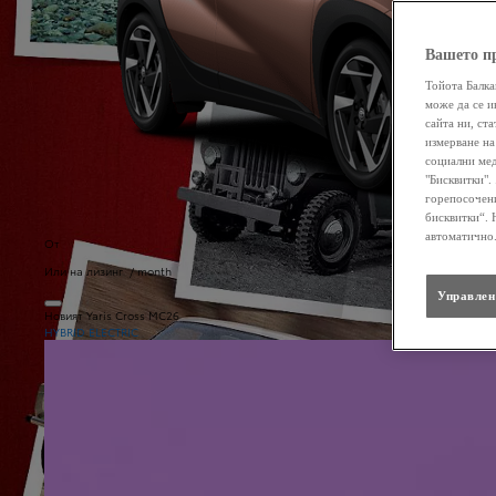
Вашето п
Тойота Балка
може да се и
сайта ни, ст
измерване на
социални мед
"Бисквитки".
горепосочени
бисквитки“. 
автоматично
От
Или на лизинг / month
Управлен
Новият Yaris Cross MC26
HYBRID ELECTRIC