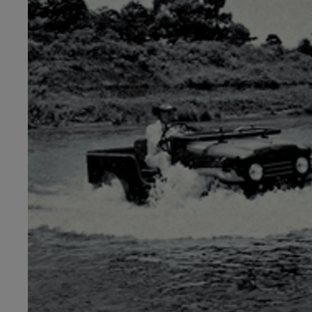
От
Или на лизинг / month
Toyota C-HR
Резервирай онлайн
HYBRID ELECTRIC & PLUG IN HYBRID ELECTRIC