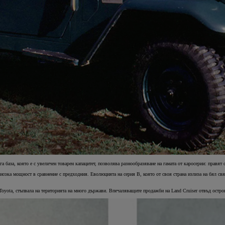
а база, която е с увеличен товарен капацитет, позволява разнообразяване на гамата от каросерии: правят 
висока мощност в сравнение с предходния. Еволюцията на серия B, която от своя страна излиза на бял св
 Toyota, стъпвала на територията на много държави. Впечаляващите продажби на Land Cruiser отвъд остро