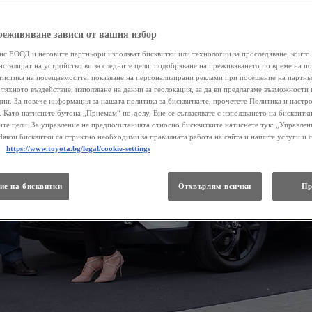
реживяване зависи от вашия избор
нс ЕООД и неговите партньори използват бисквитки или технологии за проследяване, които 
нсталират на устройство ви за следните цели: подобряване на преживяването по време на п
атистика на посещаемостта, показване на персонализирани реклами при посещение на партнь
 тяхното въздействие, използване на данни за геолокация, за да ви предлагаме възможности 
ии. За повече информация за нашата политика за бисквитките, прочетете Политика и настр
 . Като натиснете бутона „Приемам“ по-долу, Вие се съгласявате с използването на бисквитки
те цели. За управление на предпочитанията относно бисквитките натиснете тук: „Управлен
Някои бисквитки са стриктно необходими за правилната работа на сайта и нашите услуги и 
.
https://www.toyota.bg/legal/cookie-settings
ие на бисквитки
Отхвърлям всички
Пр