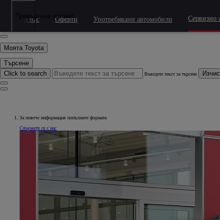
Преминаване към основното съдържание.
(Натиснете Enter)
Търсене
Превъртане наляво
Сервизно 
За нас
Оферти
Употребявани автомобили
Click to search
Изчис
Въведете текст за търсене
Моята Toyota
Търсене
Click to search
Изчис
Въведете текст за търсене
За повече информация попълните формата
Свържете се с нас