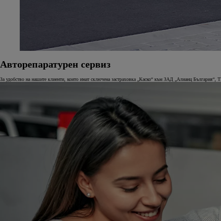
Авторепаратурен сервиз
За удобство на нашите клиенти, които имат сключена застраховка „Каско“ към ЗАД „Алианц България“, Т