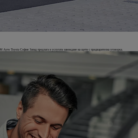
М Ауто Toyota София Запад предлага и услугата завеждане на щети с предварителна уговорка.