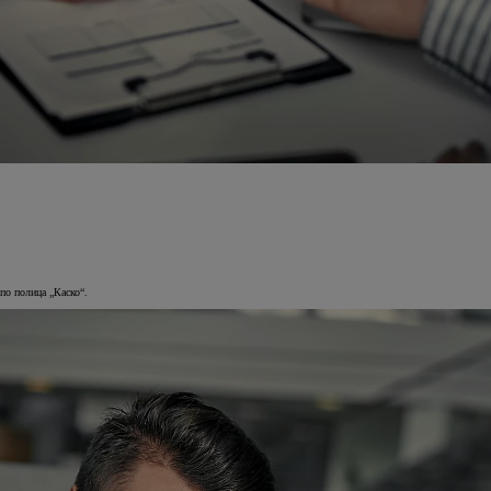
 по полица „Каско“.