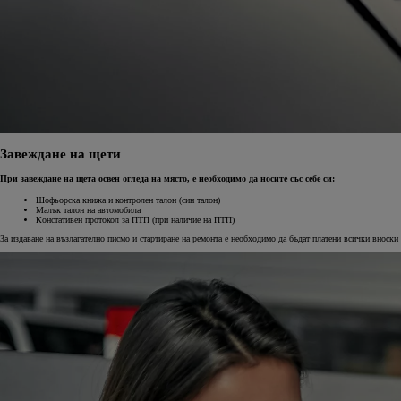
Завеждане на щети
При завеждане на щета освен огледа на място, е необходимо да носите със себе си:
Шофьорска книжа и контролен талон (син талон)
Малък талон на автомобила
Констативен протокол за ПТП (при наличие на ПТП)
За издаване на възлагателно писмо и стартиране на ремонта е необходимо да бъдат платени всички вноски