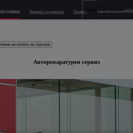
Превъртане надясно
Електронна поща
(От
обслужване
Нашите служители
Правна политика
тване на полето за търсене
тване на полето за търсене
Авторепаратурен сервиз