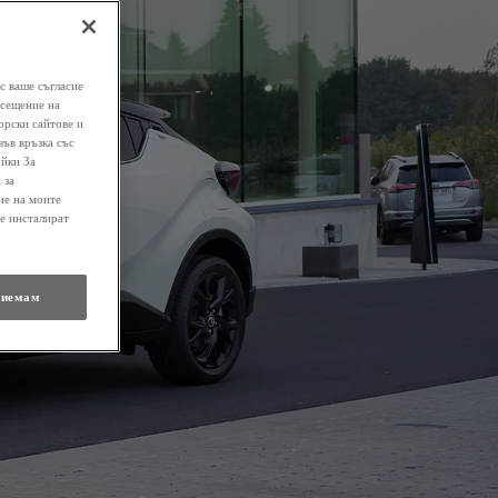
с ваше съгласие
осещение на
орски сайтове и
във връзка със
ойки За
 за
ие на моите
се инсталират
иемам