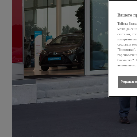
Вашето п
Тойота Балка
може да се и
сайта ни, ст
измерване на
социални мед
"Бисквитки".
горепосочени
бисквитки“. 
автоматично
Управлен