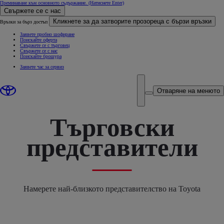
Преминаване към основното съдържание.
(Натиснете Enter)
Свържете се с нас
Кликнете за да затворите прозореца с бързи връзки
Връзки за бърз достъп
Заявете пробно шофиране
Поискайте оферта
Свържете се с търговец
Свържете се с нас
Поискайте брошура
Заявете час за сервиз
Отваряне на менюто
Търговски
представители
Намерете най-близкото представителство на Toyota