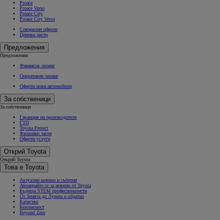
Proace
Proace Verso
Proace City
Proace City Verso
Специални оферти
Ценови листи
Предложения
Предложения
Финансов лизинг
Оперативен лизинг
Оферти нови автомобили
За собственици
За собственици
Гаранция на производителя
ГТП
Toyota Protect
Фалшиви части
Оферти услуги
Открий Toyota
Открий Toyota
Това е Toyota
Актуални новини и събития
Абонирайте се за новини от Toyota
Бъдещи STEM професионалисти
От Земята до Луната и обратно
Качество
Безопасност
Beyond Zero