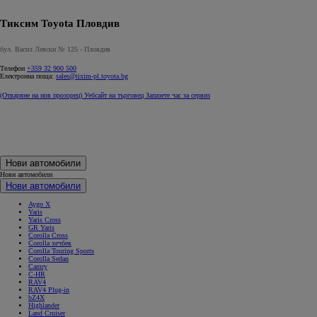
Тиксим Toyota Пловдив
бул. Васил Левски № 125 - Пловдив
Телефон
+359 32 900 500
Електронна поща:
sales@tixim-pl.toyota.bg
(Отваряне на нов прозорец)
Уебсайт на търговец
Запазете час за сервиз
Нови автомобили
Нови автомобили
Нови автомобили
Aygo X
Yaris
Yaris Cross
GR Yaris
Corolla Cross
Corolla хечбек
Corolla Touring Sports
Corolla Sedan
Camry
C-HR
RAV4
RAV4 Plug-in
bZ4X
Highlander
Land Cruiser