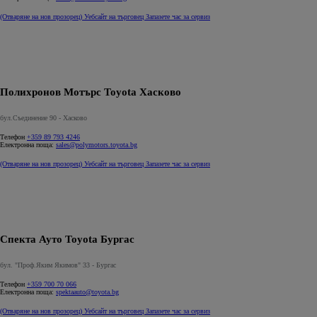
(Отваряне на нов прозорец)
Уебсайт на търговец
Запазете час за сервиз
Полихронов Мотърс Toyota Хасково
бул.Съединение 90 - Хасково
Телефон
+359 89 793 4246
Електронна поща:
sales@polymotors.toyota.bg
(Отваряне на нов прозорец)
Уебсайт на търговец
Запазете час за сервиз
Спекта Ауто Toyota Бургас
бул. "Проф.Яким Якимов" 33 - Бургас
Телефон
+359 700 70 066
Електронна поща:
spektaauto@toyota.bg
(Отваряне на нов прозорец)
Уебсайт на търговец
Запазете час за сервиз