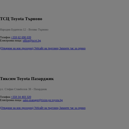
ТСЦ Toyota Търново
Народни Будители 12 - Велико Търново
Телефон
+359 62 690 039
Електронна поща:
office@tscvt.bg
(Отваряне на нов прозорец)
Уебсайт на търговец
Запазете час за сервиз
Тиксим Toyota Пазарджик
ул. Стефан Стамболов 38 - Пазарджик
Телефон
+359 34 403 320
Електронна поща:
sales-manager@tixim-pz.toyota.bg
(Отваряне на нов прозорец)
Уебсайт на търговец
Запазете час за сервиз