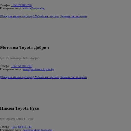
Телефон
+359 73 885 700
Електронна поща:
monza@toyota.bg
(Отваряне на нов прозорец)
Уебсайт на търговец
Запазете час за сервиз
Мототом Toyota Добрич
бул. 25 септември №6 - Добрич
Телефон
+359 58 600 777
Електронна поща:
sales@mototom.toyota.bg
(Отваряне на нов прозорец)
Уебсайт на търговец
Запазете час за сервиз
Ником Toyota Русе
бул. Христо Ботев 1 - Русе
Телефон
+359 82 818 111
Електронна поща:
sales@nikkom.toyota.bg