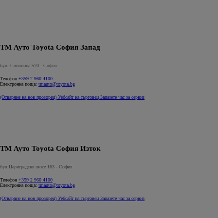
ТМ Ауто Toyota София Запад
бул. Сливница 570 - София
Телефон
+359 2 960 4100
Електронна поща:
tmauto@toyota.bg
(Отваряне на нов прозорец)
Уебсайт на търговец
Запазете час за сервиз
ТМ Ауто Toyota София Изток
бул.Цариградско шосе 163 - София
Телефон
+359 2 960 4100
Електронна поща:
tmauto@toyota.bg
(Отваряне на нов прозорец)
Уебсайт на търговец
Запазете час за сервиз