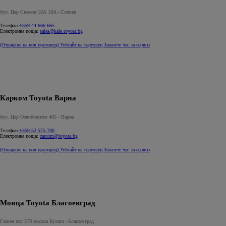
бул. Цар Симеон 18А 18A - Сливен
Телефон
+359 44 666 665
Електронна поща:
sales@kale.toyota.bg
(Отваряне на нов прозорец)
Уебсайт на търговец
Запазете час за сервиз
Карком Toyota Варна
бул. Цар Освободител 465 - Варна
Телефон
+359 52 575 700
Електронна поща:
carcom@toyota.bg
(Отваряне на нов прозорец)
Уебсайт на търговец
Запазете час за сервиз
Монца Toyota Благоевград
Главен път Е79 посока Кулата - Благоевград