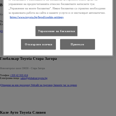
управление на предпочитанията относно бисквитките натиснете тук:
Виа Интеркар Toyota Плевен
„Управление на моите бисквитки“. Някои бисквитки са стриктно необходими
за правилната работа на сайта и нашите услуги и се инсталират автоматично.
Kвартал Дружба 1 - Плевен
https://www.toyota.bg/legal/cookie-settings
Телефон
+359 64 870 880
Електронна поща:
sales@via.toyota.bg
Управление на бисквитки
(Отваряне на нов прозорец)
Уебсайт на търговец
Запазете час за сервиз
Отхвърлям всички
Приемам
Глобалкар Toyota Стара Загора
Новозагорскo шосе 59030 - Стара Загора
Телефон
+359 42 919 414
Електронна поща:
sales@globalcar.toyota.bg
(Отваряне на нов прозорец)
Уебсайт на търговец
Запазете час за сервиз
Кале Ауто Toyota Сливен