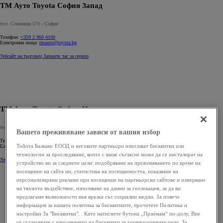
ТМ Ауто Toyota София Запад
бул. Сливница 570 - София
Телефон:
+359 2 960 4100
Електронна поща:
tmauto@toyota.bg
Уебсайт на търговец
Запазете час за сервиз
ТМ Ауто Toyota София Изток
бул.Цариградско шосе 163 - София
Вашето преживяване зависи от вашия избор
Телефон:
+359 2 960 4100
Тойота Балканс ЕООД и неговите партньори използват бисквитки или
Електронна поща:
tmauto@toyota.bg
технологии за проследяване, които с ваше съгласие може да се инсталират на
Уебсайт на търговец
Запазете час за сервиз
устройство ви за следните цели: подобряване на преживяването по време на
посещение на сайта ни, статистика на посещаемостта, показване на
персонализирани реклами при посещение на партньорски сайтове и измерване
на тяхното въздействие, използване на данни за геолокация, за да ви
предлагаме възможности във връзка със социални медии. За повече
информация за нашата политика за бисквитките, прочетете Политика и
настройки За "Бисквитки". . Като натиснете бутона „Приемам“ по-долу, Вие
се съгласявате с използването на бисквитки за горепосочените цели. За